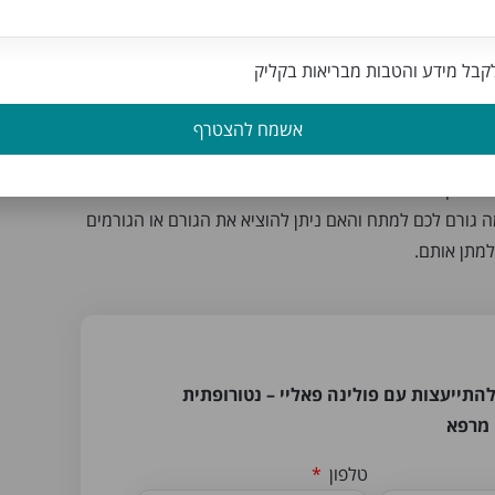
ת הקצב.” סטרס מסוג זה בהחלט בריא לגוף, הוא מסייע לנו
 במשימה שלפנינו.
בל מידע והטבות מבריאות בקליק
תארך, מתחילות להיפגע כל המערכות המושבתות בגוף,
וכמה מישורים: כאבי שרירים וראש, בעיות בחילוף חומרים
אשמח להצטרף
ון, מחלות חוזרות ונשנות ועוד. אחד המדדים היותר מדויקים
למזיק היא איכות השינה. ברגע שהשינה מתחילה
גורם לכם למתח והאם ניתן להוציא את הגורם או הגורמים
מתן אותם.
התייעצות עם פולינה פאליי – נטורופתית
 מרפא
טלפון