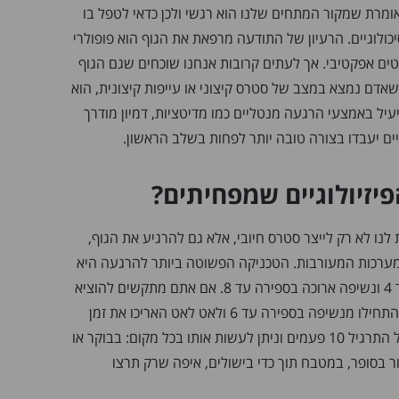
אומרת שמקור המתחים שלנו הוא רגשי ולכן כדאי לטפל בו
כולוגיים. הרעיון של התודעה מרפאת את הגוף הוא פופולרי
ים אפקטיבי. אך לעתים קרובות אנחנו שוכחים שגם הגוף
שאדם נמצא במצב של סטרס קיצוני או עייפות קיצונית, הוא
ל באמצעי הרגעה מנטליים כמו מדיטציות, דמיון מודרך
גיים יעבדו בצורה טובה יותר לפחות בשלב הראשון.
יזיולוגיים שמפחיתים?
נו לא רק לייצר סטרס חיובי, אלא גם להרגיע את הגוף,
מערכות המעורבות. הטכניקה הפשוטה ביותר להרגעה היא
שאיפה קצרה בספירה עד 4 ונשיפה ארוכה בספירה עד 8. אם אתם מתקשים להוציא
אוויר בנשיפה כה ארוכה, התחילו מנשיפה בספירה עד 6 ולאט לאט האריכו את זמן
הנשיפה. מומלץ לחזור על התרגיל 10 פעמים וניתן לעשות אותו בכל מקום: בבוקר או
ר בסופר, במטבח תוך כדי בישולים, איפה שרק תרצו