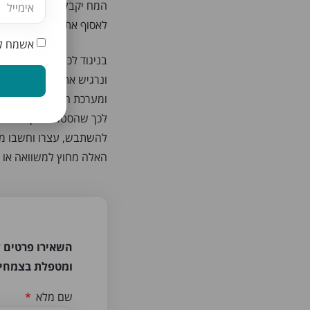
המח יקבל איתות: “האט א
לאסוף את עצמנו ולהתרכז
אשמח לק
בניגוד לכך, אם הסטרס מ
ונרגיש את ההשפעה בכמה 
ומערכת העיכול, קשיי פרי
לכך שהסטרס הפך מבריא 
להשתבש, עצרו וחשבו מה 
האלה מחוץ למשוואה או ל
השאירו פרטים ל
ומטפלת בצמחי
שם מלא