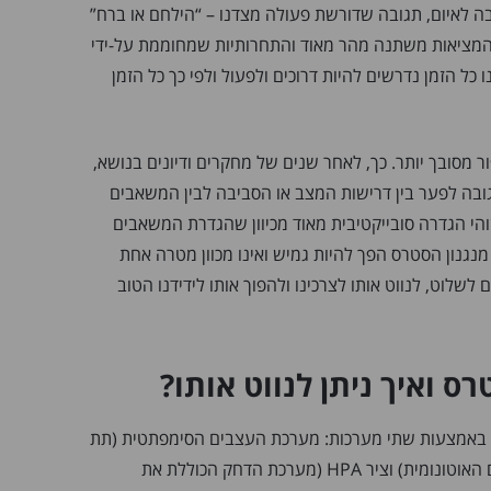
ה לאיום, תגובה שדורשת פעולה מצדנו – “הילחם או ברח”
 המציאות משתנה מהר מאוד והתחרותיות שמחוממת על-ידי
ל הזמן נדרשים להיות דרוכים ולפעול ולפי כך כל הזמן
ר מסובך יותר. כך, לאחר שנים של מחקרים ודיונים בנושא,
ובה לפער בין דרישות המצב או הסביבה לבין המשאבים
הי הגדרה סובייקטיבית מאוד מכיוון שהגדרת המשאבים
מנגנון הסטרס הפך להיות גמיש ואינו מכוון מטרה אחת
ם לשלוט, לנווט אותו לצרכינו ולהפוך אותו לידידנו הטוב
ס ואיך ניתן לנווט אותו?
ף באמצעות שתי מערכות: מערכת העצבים הסימפתטית (תת
מערכת במערכת העצבים האוטונומית) וציר HPA (מערכת הדחק הכוללת את