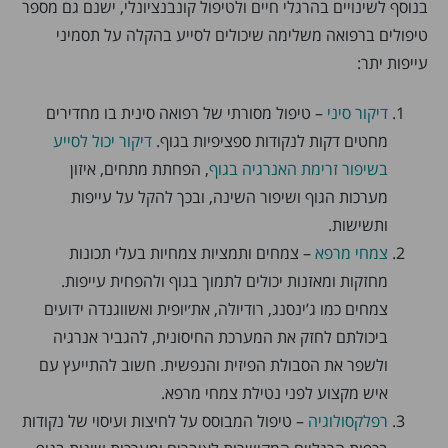
בנוסף לשינויים בהרגלי חיים ולטיפול קונבנציונלי, ישנם גם מספר
טיפולים ברפואה משלימה שיכולים לסייע בהקלה על תסמיני
עייפות יתר:
דיקור סיני
– טיפול מסורתי של רפואה סינית בו מחדירים
מחטים דקות לנקודות ספציפיות בגוף.
דיקור יכול לסייע
בשיפור זרימת האנרגיה בגוף
, הפחתת מתחים, איזון
מערכות הגוף ושיפור השינה, ובכך להקל על עייפות
ותשישות.
צמחי מרפא
– צמחים ותמציות צמחיות בעלי תכונות
מחזקות ומאזנות יכולים לתמוך בגוף ולהפחית עייפות.
צמחים כמו ג’ינסנג, רודיולה, את׳יופית ואשווגנדה ידועים
ביכולתם לחזק את המערכת החיסונית, להגביר אנרגיה
ולשפר את הסבולת הפיזית והנפשית. חשוב להתייעץ עם
איש מקצוע לפני נטילת צמחי מרפא.
רפלקסולוגיה
– טיפול המבוסס על לחיצות ועיסוי של נקודות