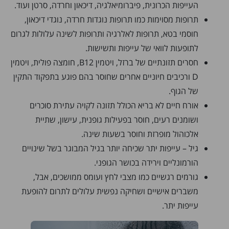
העייפות הכרונית, פיברומיאלגיה, דיכאון וחרדה, סרטן ועוד.
תרופות מסוימות כמו תרופות נוגדות חרדה, נוגדי דיכאון,
חוסמי בטא, תרופות לאלרגיה ותרופות לשינה עלולות לגרום
לתופעות לוואי של עייפות ותשישות.
חסרים תזונתיים של ברזל, ויטמין B12, חומצה פולית, ויטמין
D ורכיבים חיוניים אחרים שחוסר בהם פוגע בתפקוד התקין
של הגוף.
אורח חיים לא בריא הכולל תזונה לקויה עתירת סוכרים
ושומנים רעים, חוסר בפעילות גופנית, עישון, שתיית
אלכוהול מופרזת וחוסר בשעות שינה.
גיל – עייפות יתר שכיחה יותר בגיל המבוגר בשל שינויים
הורמונליים וירידה בכושר הגופני.
גורמים רגשיים כמו מצבי לחץ ועומס ממושכים, אבל,
משברים אישיים ושחיקה נפשית עלולים לתרום להופעת
עייפות יתר.