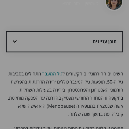
יולי וולושין | צמחי מרפא
תוכן עניינים
השינויים ההורמונליים הקשורים ל
גיל המעבר
מתחילים בסביבות
גיל ה-50. תופעות גיל המעבר כוללים ירידה הדרגתית בהפרשת
הורמוני האסטרוגן והפרוגסטרון ובירידה בפעילות השחלות.
בתקופה זו המחזור החודשי מפסיק בהדרגה עד הפסקה מוחלטת.
אשה שנמצאת במנופאוזה (Menopause) היא אישה שלא
קיבלה וסת במשך שנה שלמה.
תקופה זו מלווה בתופעות פחות נעימות, אשר עלולות להפריע