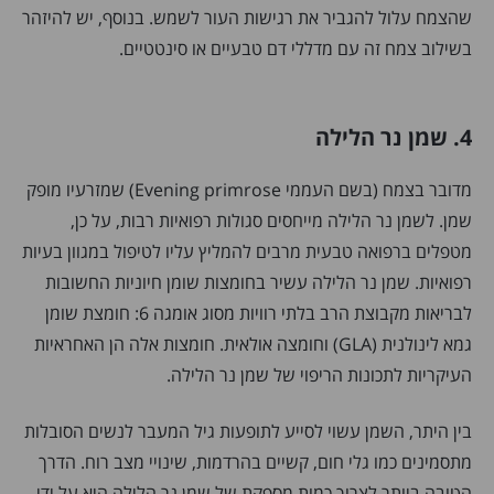
שהצמח עלול להגביר את רגישות העור לשמש. בנוסף, יש להיזהר
בשילוב צמח זה עם מדללי דם טבעיים או סינטטיים.
4. שמן נר הלילה
מדובר בצמח (בשם העממי Evening primrose) שמזרעיו מופק
שמן. לשמן נר הלילה מייחסים סגולות רפואיות רבות, על כן,
מטפלים ברפואה טבעית מרבים להמליץ עליו לטיפול במגוון בעיות
רפואיות. שמן נר הלילה עשיר בחומצות שומן חיוניות החשובות
לבריאות מקבוצת הרב בלתי רוויות מסוג אומגה 6: חומצת שומן
גמא לינולנית (GLA) וחומצה אולאית. חומצות אלה הן האחראיות
העיקריות לתכונות הריפוי של שמן נר הלילה.
בין היתר, השמן עשוי לסייע לתופעות גיל המעבר לנשים הסובלות
מתסמינים כמו גלי חום, קשיים בהרדמות, שינויי מצב רוח. הדרך
הטובה ביותר לצרוך כמות מספקת של שמן נר הלילה היא על ידי