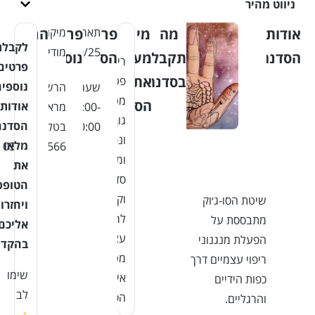
ניווט מהיר
אודות
מה
מי
פרטי
תאריך:
פרטים
מיקום:
הרשמה
לקבלת
14/10/25
מודיעין
הסדנה
תקבלו
מעביר
הסדנה
נוספים
ריקי
פרטים
בסדנה
את
פטל
נוספים
שעה:
הרשמה
מטפלת
הסדנה?
אודות
18:00-
מראש
גוף
הסדנה
20:00
בטלפון:
ונפש
מלאו
0524673566
ומנחה
את
סדנאות
הטופס
וקורסים
שיטת הסו-ג׳וק
ויחזרו
לריפוי
מתבססת על
אליכם
עצמי
הפעלת מנגנוני
בהקדם
מטעם
ריפוי עצמיים דרך
שימו
איגוד
כפות הידיים
לב
הסו-ג׳וק
והרגליים.