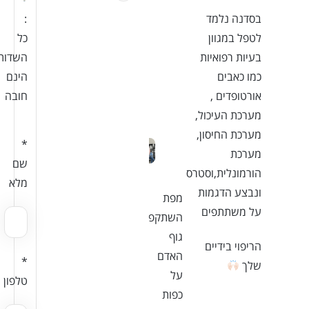
:
בסדנה נלמד
כל
לטפל במגוון
השדות
בעיות רפואיות
הינם
כמו כאבים
חובה
אורטופדים ,
מערכת העיכול,
מערכת החיסון,
*
מערכת
שם
הורמונלית,וסטרס
מלא
ונבצע הדגמות
מפת
על משתתפים
השתקפות
גוף
הריפוי בידיים
האדם
*
שלך
על
טלפון
כפות