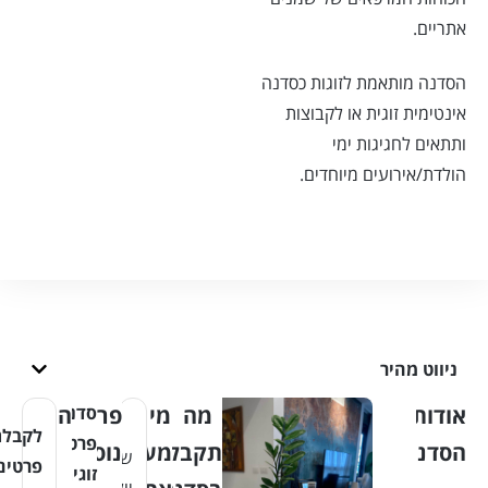
אתריים.
הסדנה מותאמת לזוגות כסדנה
אינטימית זוגית או לקבוצות
ותתאים לחגיגות ימי
הולדת/אירועים מיוחדים.
ניווט מהיר
אודות
מה
מי
פרטים
סדנה
הרשמה
לקבלת
פרטית
הסדנה
תקבלו
מעביר
נוספים
שמי
פרטים
זוגית
:
יולי