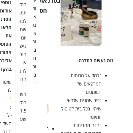
בסדנה
את
נוספי
הסדנה
וולושין,
הסדנה?
אודות
תתאים
אני
הסדנה
לסוג
נטורופתית,
מלאו
שחוגג
ארומתרפיסטית
את
יום
ומטפלת
הטופס
נישואין/יום
בצמחי
ויחזרו
הולדת
מרפא
אליכם
מה נעשה בסדנה:
או
ופרחי
בהקד
לזוג
באך
נלמד על הכוחות
חברות
שימו
המרפאים של
לב
השמנים
משך
נכיר שמנים שכדאי
הסדנה:
:
שיהיו בכל בית לטיפול
1.5
כל
יומיומי
שעות
השדות
נהנה מהריחות
הכנת
הינם