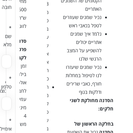
הקסומים של השמנים
מחיר:
3
חובה
האתריים
500
מוצרים
נכיר שמנים שעוזרים
ש”ח
טבעיים
לטפל בכאבי ראש
לזוג
*
בשילוב
נלמד איך שמנים
שם
עם
סדנה
אתריים יכולים
מלא
שמנים
פרטית
להשפיע על המצב
אתריים
לקבוצה:
הרגשי שלנו
אותם
זמן
נכיר שמנים שיעזרו
תקבלו
בילוי
לנו לטיפול במחלות
*
כמתנה.
אולטימטיבי
חורף, כאבי שרירים
טלפון
חוברת
לחברות/קבוצו
ודלקות בגוף
מתכונים
עמיתים,
הסדנה מחולקת לשני
למרקחות
מינימום
חלקים:
טבעיות
4
שאחלק
*
בחלקה הראשון של
משתתפים
בסדנה
אימייל
הסדנה
נכיר את השפעת