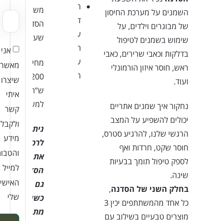
חוברת
משל
השמנים על מערכת החיסון
דיגיטלית
הסדנה:
של מבוגרים וילדים, על
עם
שעתיים
שימוש בשמנים לטיפול
תקציר
אני
בדלקות וכאבי שרירים, כאבי
עיקרי
מחיר:
מאשר/
ראש, חוסר איזון הורמונלי
הסדנה
200
שיצרו
ועוד.
ש”ח
איתי
למשתתף
נחקור איך שמנים אתריים
קשר
יכולים להשפיע על המצב
ולקבל
ניתן
הרגשי שלנו, להרגיע סטרס,
מידע
לרכוש
חוסר שקט, חרדות ואף
והטבו
את
לספק טיפול תומך בבעיות
למייל
הסדנה
שינה.
האישי
גם
בחלק השני של הסדנה
,
שלי
כשובר
כל אחד מהמשתתפים יכין 3
מתנה
מוצרים טבעיים בשילוב עם