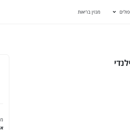
פולים
מגזין בריאות
לנדי
מו
אי