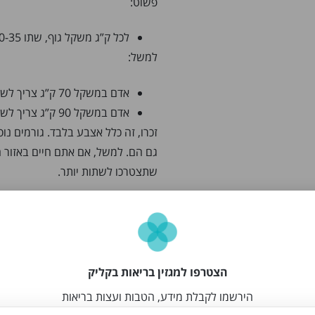
פשוט:
לכל ק”ג משקל גוף, שתו 30-35 מ”ל מים.
למשל:
אדם במשקל 70 ק”ג צריך לשתות בין 2.1 ל-2.45 ליטר מים ביום.
אדם במשקל 90 ק”ג צריך לשתות בין 2.7 ל-3.15 ליטר מים ביום.
זכרו, זה כלל אצבע בלבד. גורמים נו
גם הם. למשל, אם אתם חיים באזור חם
שתצטרכו לשתות יותר.
חשוב לציין שגם תזונה יכולה להשפיע
עשויה להגביר את הצורך במים, בעוד
מצריכת הנוזלים היומית.
הצטרפו למגזין בריאות בקליק
כמה ליטר מים צריך
הירשמו לקבלת מידע, הטבות ועצות בריאות