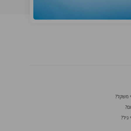
י משקל?
ם?
גיל?