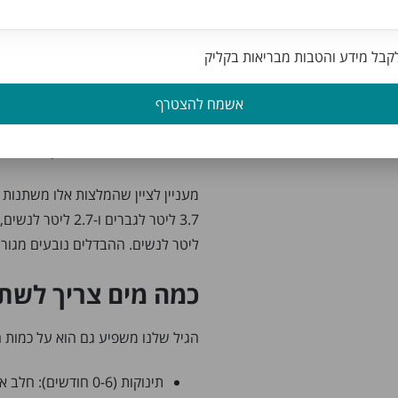
אז כמה זה בעצם בליטרים? הנה כמה
גברים: כ-3 ליטר ביום (כולל נוזלים ממזון)
בל מידע והטבות מבריאות בקליק
נשים: כ-2.2 ליטר ביום (כולל נוזלים ממזון)
חשוב לזכור שכ-20% 
אשמח להצטרף
אוכלים הרבה פירות וירקות עסיסיים,
האנשים צריכים לשתות בין 1.5 ל-2 ליטר מים נוספים מדי יום כדי להגיע לכמות המומלצת.
מעניין לציין שהמלצות אלו משתנות 
ליטר לנשים. ההבדלים נובעים מגורמי
כמה מים צריך לשתות
הגיל שלנו משפיע גם הוא על כמות המ
תינוקות (0-6 חודשים): חלב אם או תחליף חלב בלבד