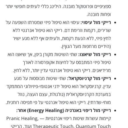
ספציפיים ופרוטוקול מובנה. הילינג כללי לעיתים חופשי יותר
ופחות מובנה.
רייקי מול עיסוי:
עיסוי הוא טיפול פיזי שמטרתו השפעה על
שרירים, רקמות וזרימת דם. רייקי הוא טיפול אנרגטי ללא
לחץ פיזי, ללא הנעת רקמות, ולעיתים אף ללא מגע ישיר
(הידיים מרחפות מעל הגוף).
רייקי מול שיאצו:
שתי השיטות מקורן ביפן, אך שיאצו הוא
טיפול פיזי המתבסס על לחיצות אקופרסורה לאורך
מרידיאנים. רייקי הוא טיפול אנרגטי עדין יותר, ללא לחץ.
רייקי מול קרניוסקראל:
שתי שיטות מבוססות על מגע
עדין. קרניוסקראל הוא טיפול ידני אנטומי-פיזיולוגי המתמקד
במערכת הקרניוסקראלית (גולגולת, עצם העצה, נוזל
מוחי-שדרתי). רייקי הוא טיפול אנרגטי על פי תפיסה רוחנית.
רייקי מול ריפוי באנרגיה (Energy Healing) אחר:
קיימות עשרות שיטות ריפוי אנרגטיות — Pranic Healing,
Therapeutic Touch, Quantum Touch ועוד. הרייקי