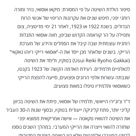
סיפור הולדת השיטה על פי המסורת: מיקאו אוסואי, נזיר ומורה
רוחני יפני, חיפש שנים את עקרונות הריפוי של אנשי הרוח
הגדולים. בשנת 1922 או 1923, לאחר 21 ימי מדיטציה, צום
ותפילה על הר קוראמה הקדוש שביפן, חווה אוסואי התגלות
רוחנית עוצמתית שבה קיבל את הסמלים והידע של מערכת
הרייקי. בשנים שלאחר מכן ייסד את ה-“אוסואי רייקי ריוהו גאקאי”
(Usui Reiki Ryoho Gakkai) בטוקיו, ולימד את השיטה
לכאלפיים תלמידים. רעידת האדמה הקשה של 1923 בקנטו,
שגבתה עשרות אלפי הרוגים ופצועים, סייעה להפצת הרייקי
כשאוסואי ותלמידיו טיפלו במאות פצועים.
ד”ר צ’וג’ירו הייאשי, תלמידו של אוסואי, פיתח את השיטה בכיוון
קליני יותר, פתח קליניקה ייעודית בטוקיו, ובסוף שנות ה-30 העביר
את השיטה להוואיו טקאטה — אישה אמריקאית ממוצא יפני
שחזרה להוואי וייצרה את הרייקי המערבי. במהלך השנים נוספו
לרייקי המערבי אלמנטים שלא היו בשיטה היפנית המקורית: