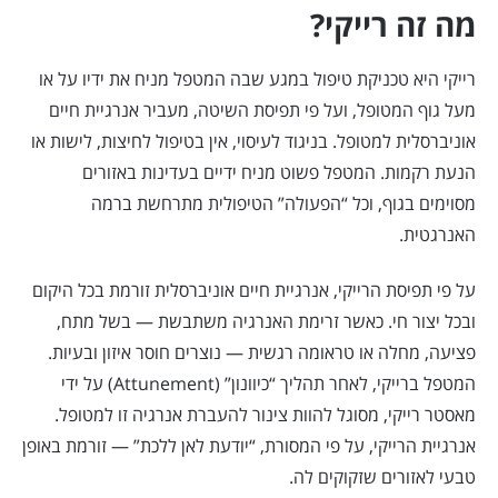
מה זה רייקי?
רייקי היא טכניקת טיפול במגע שבה המטפל מניח את ידיו על או
מעל גוף המטופל, ועל פי תפיסת השיטה, מעביר אנרגיית חיים
אוניברסלית למטופל. בניגוד לעיסוי, אין בטיפול לחיצות, לישות או
הנעת רקמות. המטפל פשוט מניח ידיים בעדינות באזורים
מסוימים בגוף, וכל “הפעולה” הטיפולית מתרחשת ברמה
האנרגטית.
על פי תפיסת הרייקי, אנרגיית חיים אוניברסלית זורמת בכל היקום
ובכל יצור חי. כאשר זרימת האנרגיה משתבשת — בשל מתח,
פציעה, מחלה או טראומה רגשית — נוצרים חוסר איזון ובעיות.
המטפל ברייקי, לאחר תהליך “כיוונון” (Attunement) על ידי
מאסטר רייקי, מסוגל להוות צינור להעברת אנרגיה זו למטופל.
אנרגיית הרייקי, על פי המסורת, “יודעת לאן ללכת” — זורמת באופן
טבעי לאזורים שזקוקים לה.