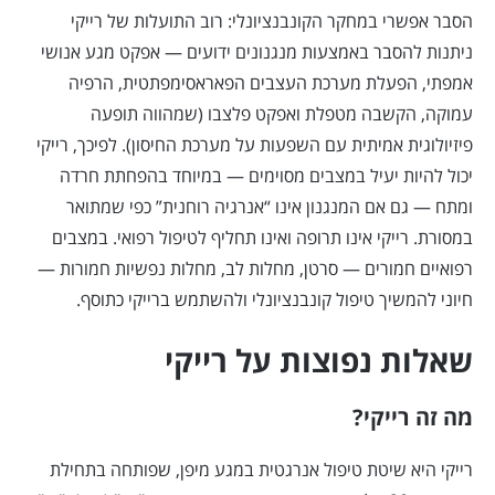
הסבר אפשרי במחקר הקונבנציונלי: רוב התועלות של רייקי
ניתנות להסבר באמצעות מנגנונים ידועים — אפקט מגע אנושי
אמפתי, הפעלת מערכת העצבים הפאראסימפתטית, הרפיה
עמוקה, הקשבה מטפלת ואפקט פלצבו (שמהווה תופעה
פיזיולוגית אמיתית עם השפעות על מערכת החיסון). לפיכך, רייקי
יכול להיות יעיל במצבים מסוימים — במיוחד בהפחתת חרדה
ומתח — גם אם המנגנון אינו “אנרגיה רוחנית” כפי שמתואר
במסורת. רייקי אינו תרופה ואינו תחליף לטיפול רפואי. במצבים
רפואיים חמורים — סרטן, מחלות לב, מחלות נפשיות חמורות —
חיוני להמשיך טיפול קונבנציונלי ולהשתמש ברייקי כתוסף.
שאלות נפוצות על רייקי
מה זה רייקי?
רייקי היא שיטת טיפול אנרגטית במגע מיפן, שפותחה בתחילת