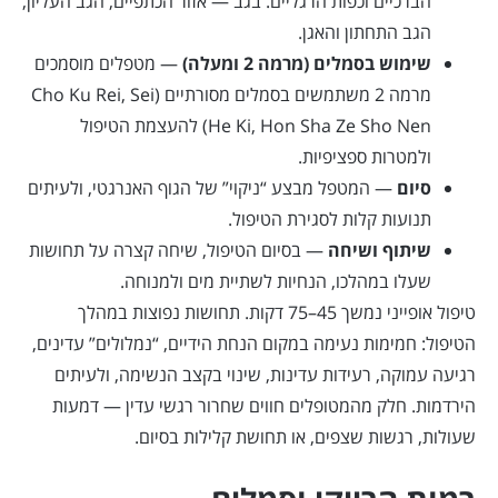
הברכיים וכפות הרגליים. בגב — אזור הכתפיים, הגב העליון,
הגב התחתון והאגן.
שימוש בסמלים (מרמה 2 ומעלה)
— מטפלים מוסמכים
מרמה 2 משתמשים בסמלים מסורתיים (Cho Ku Rei, Sei
He Ki, Hon Sha Ze Sho Nen) להעצמת הטיפול
ולמטרות ספציפיות.
סיום
— המטפל מבצע “ניקוי” של הגוף האנרגטי, ולעיתים
תנועות קלות לסגירת הטיפול.
שיתוף ושיחה
— בסיום הטיפול, שיחה קצרה על תחושות
שעלו במהלכו, הנחיות לשתיית מים ולמנוחה.
טיפול אופייני נמשך 45–75 דקות. תחושות נפוצות במהלך
הטיפול: חמימות נעימה במקום הנחת הידיים, “נמלולים” עדינים,
רגיעה עמוקה, רעידות עדינות, שינוי בקצב הנשימה, ולעיתים
הירדמות. חלק מהמטופלים חווים שחרור רגשי עדין — דמעות
שעולות, רגשות שצפים, או תחושת קלילות בסיום.