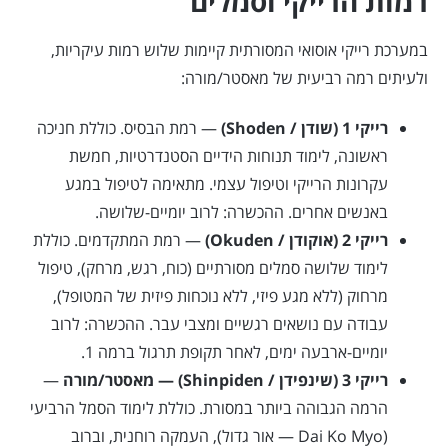
רמות הרייקי וסמלים
במערכת רייקי אוסואי המסורתית קיימות שלוש רמות עיקריות,
ולעיתים רמה רביעית של מאסטר/מורה:
רייקי 1 (שודן / Shoden)
— רמת הבסיס. כוללת חניכה
ראשונה, לימוד תנוחות הידיים הסטנדרטיות, חמשת
עקרונות הרייקי וטיפול עצמי. מתאימה לטיפול במגע
באנשים אחרים. ההכשרה: לרוב יומיים-שלושה.
רייקי 2 (אוקודן / Okuden)
— רמת המתקדמים. כוללת
לימוד שלושה סמלים מסורתיים (כוח, רגש, מרחק), טיפול
מרחוק (ללא מגע פיזי, ללא נוכחות פיזית של המטופל),
עבודה עם נושאים רגשיים ומצבי עבר. ההכשרה: לרוב
יומיים-ארבעה ימים, לאחר תקופת תרגול ברמה 1.
רייקי 3 (שינפידן / Shinpiden) — מאסטר/מורה
—
הרמה הגבוהה ביותר במסורת. כוללת לימוד הסמל הרביעי
(Dai Ko Myo — אור גדול), העמקה רוחנית, וברוב