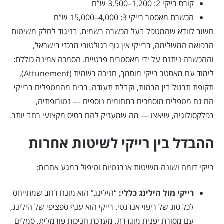
קורס רייקי 2: 1,200–3,500 ש”ח
הכשרת מאסטר רייקי 3: 4,000–15,000 ש”ח
חשוב לוודא שהמטפל בעל הכשרה רשמית. בניגוד לחלק משיטות
הרפואה המשלימה, ברייקי אין גוף רגולטורי מרכזי בישראל,
וההכשרה ניתנת על ידי מאסטרים פרטיים. הסמכה אמינה כוללת:
לימוד עם מאסטר רייקי מוסמך, חניכה רשמית (Attunement),
תקופת תרגול בין הרמות, וקבלת תעודה. רבים מהמטפלים ברייקי
הם גם מטפלים מוסמכים בתחומים נוספים — נטורופתיה,
רפלקסולוגיה, שיאצו — מה שמעניק להם בסיס מקצועי רחב יותר.
ההבדל בין רייקי לשיטות אחרות
רייקי דומה ושונה משיטות אנרגטיות וטיפול במגע אחרות:
רייקי מול הילינג כללי:
“הילינג” הוא מונח רחב שמתייחס
לכל סוג של ריפוי אנרגטי. רייקי הוא ענף ספציפי של הילינג,
עם מסורת יפנית מוגדרת, מערכת חניכות פורמלית, סמלים