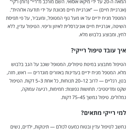
המאה ה-20 על ידי מיקאו אוסואי. השם מורכב מ”ריי” (רוח) ו”קי”
(אנרגיית חיים) — “אנרגיית חיים מכוונת על ידי תודעה אלוהית”.
המטפל מניח ידיים על או מעל גוף המטופל, ומעביר, על פי תפיסת
השיטה, אנרגיית חיים אוניברסלית לאיזון וריפוי. הטיפול עדין, ללא
לחץ, ומבוצע בלבוש מלא.
איך עובד טיפול רייקי?
הטיפול מתבצע במיטת טיפולים, המטופל שוכב על הגב בלבוש
מלא. המטפל מניח ידיים בעדינות באזורים מוגדרים — ראש, חזה,
בטן, רגליים — לרוב 12–20 תנוחות, כל אחת 3–5 דקות. הטיפול
שקט ומדיטטיבי. תחושות נפוצות: חמימות, רגיעה עמוקה,
נמלולים. טיפול נמשך 45–75 דקות.
למי רייקי מתאים?
נחשב לטיפול עדין ובטוח כמעט לכולם — תינוקות, ילדים, נשים