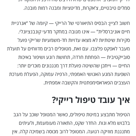
סמלים טיבטיים, צ’אקרות, מדיטציות ומבנה רמות מובנה.
חשוב לציין: הבסיס התיאורטי של הרייקי — קיומה של “אנרגיית
חיים אוניברסלית” — אינו מגובה במחקר מדעי קונבנציונלי.
סקירות שיטתיות לא מצאו עדויות חד-משמעיות שרייקי פועל
מעבר לאפקט פלצבו. עם זאת, מטופלים רבים מדווחים על תועלת
סובייקטיבית — הפחתת חרדה, תחושת רוגע ושיפור באיכות
החיים — וייתכן שהשיטה פועלת דרך מנגנונים מוכרים יותר:
השפעת המגע האנושי האמפתי, הרפיה עמוקה, הפעלת מערכת
העצבים הפאראסימפתטית והקשבה אמפתית.
איך עובד טיפול רייקי?
הטיפול מתבצע במיטת טיפולים, כאשר המטופל שוכב על הגב
בלבוש מלא ונוח. החדר שקט, התאורה מעומעמת, ולעיתים
מתנגנת מוזיקה רגועה. המטופל לרוב מכוסה בשמיכה קלה. אין