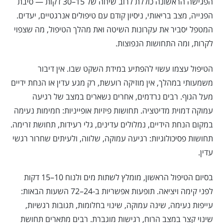
הפגישה הראשונה כוללת לרוב שיחה של 15–30 דקות — סיבת
הפנייה, מצב בריאותי, ניסיון קודם עם טיפולים אנרגטיים, יעדים.
המטפל יסביר את עקרונות השיטה ואת מהלך הטיפול, מה שצפוי
לקרות, ומה התחושות הנפוצות.
הטיפול עצמו עשוי להפתיע במידת השקט שבו. אין דיבור
משמעותי במהלך, אין מוזיקה רועשת, רק מגע עדין או הנחת ידיים
מעל הגוף. רבים נרדמים, אחרים נשארים במצב של רגיעה
עמוקה דמוית מדיטציה. תחושות פיזיות אופייניות: חמימות נעימה
במקום הנחת הידיים, נמלולים עדינים, גלי רעידות, תחושת זרימה.
תחושות פסיכולוגיות: רגיעה עמוקה, שלווה, ולעיתים שחרור רגשי
עדין.
בסיום הטיפול הראשון, מומלץ לשתות מים ולנוח 10–15 דקות
לפני קימה ויציאה. תופעות אפשריות ב-24–72 השעות הבאות:
עייפות נעימה, שינה עמוקה, שינוי בחלומות, תגובות רגשיות,
שינוי קצר במצב הרוח, רגישות מוגברת. רבים מתארים תחושת