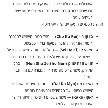
האסכולות — היכולת ללמד ולהעניק חניכות לתלמידים.
ההכשרה: לרוב סדרת ימים פרוסים על מספר חודשים,
ולעיתים שנים.
חמשת הסמלים העיקריים של רייקי אוסואי:
צ’ו קו ריי (Cho Ku Rei)
— סמל הכוח. משמש להגברת
זרימת האנרגיה, להגנה ולמיקוד באזור ספציפי.
סיי הי קי (Sei He Ki)
— סמל ההרמוניה. משמש לטיפול
רגשי ונפשי, לאיזון הנפש ולעבודה עם דפוסים מנטליים.
הון שה זה שו נן (Hon Sha Ze Sho Nen)
— סמל
המרחק. משמש לטיפול מרחוק ולעבודה עם זמן (עבר
ועתיד).
דאי קו מיו (Dai Ko Myo)
— סמל המאסטר. אור גדול.
משמש בכיוונון של תלמידים ובהעצמה רוחנית.
ראקו (Raku)
— משמש בסיום החניכה לחיתוך הקשר
האנרגטי בין המורה לתלמיד.