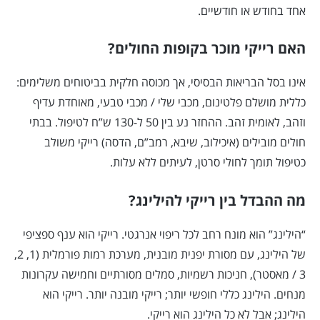
אחד בחודש או חודשיים.
האם רייקי מוכר בקופות החולים?
אינו בסל הבריאות הבסיסי, אך מכוסה חלקית בביטוחים משלימים:
כללית מושלם פלטינום, מכבי שלי / מכבי טבעי, מאוחדת עדיף
וזהב, לאומית זהב. ההחזר נע בין 50 ל-130 ש”ח לטיפול. בבתי
חולים מובילים (איכילוב, שיבא, רמב”ם, הדסה) רייקי משולב
כטיפול תומך לחולי סרטן, לעיתים ללא עלות.
מה ההבדל בין רייקי להילינג?
“הילינג” הוא מונח רחב לכל ריפוי אנרגטי. רייקי הוא ענף ספציפי
של הילינג, עם מסורת יפנית מובנית, מערכת רמות פורמלית (1, 2,
3 / מאסטר), חניכות רשמיות, סמלים מסורתיים וחמישה עקרונות
מנחים. הילינג כללי חופשי יותר; רייקי מובנה יותר. רייקי הוא
הילינג; אבל לא כל הילינג הוא רייקי.