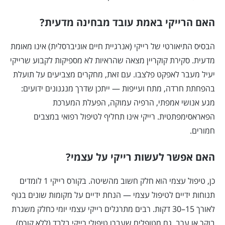
האם הרייקי באמת עובד מבחינה מדעית?
הבסיס התיאורטי של רייקי (אנרגיית חיים אוניברסלית) אינו מאומת
מדעית. סקירת קוקריין מצאה שהראיות לא מספיקות לקבוע שרייקי
יעיל מעבר לאפקט פלצבו. עם זאת, מחקרים מצביעים על תועלת
בהפחתת חרדה, מתח ועייפות — ייתכן שדרך מנגנונים ידועים:
מגע אנושי אמפתי, הרפיה עמוקה, הפעלת המערכת
הפאראסימפתטית. רייקי אינו תחליף לטיפול רפואי במצבים
חמורים.
האם אפשר לעשות רייקי על עצמי?
כן, טיפול עצמי הוא חלק חשוב מהשיטה. בקורס רייקי 1 לומדים
תנוחות ידיים לטיפול עצמי — הנחת ידיים על מקומות שונים בגוף
לאורך 15–30 דקות. רבים מתרגלים רייקי עצמי יומי כחלק משגרת
בוקר או ערב. גם מטופלים שעברו טיפולי רייקי בלבד (ללא קורס)