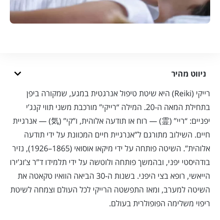
ניווט מהיר
רייקי (Reiki) היא שיטת טיפול אנרגטית במגע, שמקורה ביפן
בתחילת המאה ה-20. המילה “רייקי” מורכבת משני תווי קנג’י
יפניים: “ריי” (霊) — רוח או תודעה אלוהית, ו”קי” (気) — אנרגיית
חיים. השילוב מתורגם ל”אנרגיית חיים המכוונת על ידי תודעה
אלוהית”. השיטה פותחה על ידי מיקאו אוסואי (1865–1926), נזיר
בודהיסטי יפני, ובהמשך פותחה ולוטשה על ידי תלמידו ד”ר צ’וג’ירו
הייאשי, רופא בצי היפני. בשנות ה-30 הביאה הוואיו טקאטה את
השיטה למערב, ומאז התפשטה הרייקי לכל העולם וצמחה לשיטת
ריפוי משלימה הפופולרית בעולם.