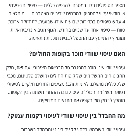
מספר הטיפולים תלוי במטרה. להרפיה כללית — טיפול חד-פעמי
או חודשי עשוי להספיק. למתחים שריריים מצטברים — מומלצים
4 עד 6 טיפולים בתדירות שבועית או דו-שבועית. לתחזוקה ארוכת
טווח — טיפול אחד עד שניים בחודש. הגוף מגיב אינדיבידואלית,
ומומלץ להתייעץ עם המטפל לבניית תוכנית מתאימה.
האם עיסוי שוודי מוכר בקופות החולים?
עיסוי שוודי אינו מוכר במסגרת סל הבריאות הציבורי. עם זאת, חלק
מהביטוחים המשלימים של קופות החולים (מושלם פלטינום, מכבי
שלי, כללית מושלם, לאומית זהב) מציעים החזרים חלקיים לטיפולי
רפואה משלימה הכוללים עיסוי. גובה ההחזר משתנה בין הקופות.
מומלץ לבדוק מול הקופה את התנאים המדויקים.
מה ההבדל בין עיסוי שוודי לעיסוי רקמות עמוק?
עיסוי שוודי משתמש בלחץ קל עד בינוני ומתמקד בשכבות