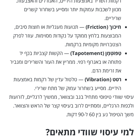
רקמות השריר באמצעות הידיים, האגודלים והאצבעות.
מכוון לשכבות עמוקות יותר ומסייע בשחרור קשרים
שריריים.
חיכוך (Friction)
— תנועות מעגליות או חוצות סיבים,
המבוצעות בלחץ ממוקד על נקודות מסוימות. עוזר לפרק
הצטברויות מקומיות ברקמות.
טַפּוֹטְמָן (Tapotement)
— הקשות קצביות בכף יד
פתוחה או באגרוף רפוי. ממריץ את העור והשרירים ומגביר
את זרימת הדם.
רטט (Vibration)
— טלטול עדין של רקמות באמצעות
הידיים. מסייע בשחרור עמוק של מתח שרירי.
עיסוי שוודי טיפוסי מתחיל בגב ובצוואר, ממשיך לרגליים, לזרועות
ולכפות הרגליים, ומסתיים לרוב בעיסוי קצר של הראש והצוואר.
משך הטיפול נע בין 60 ל-90 דקות.
למי עיסוי שוודי מתאים?