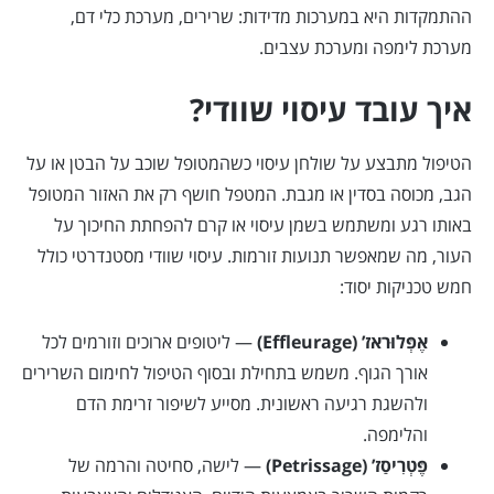
ההתמקדות היא במערכות מדידות: שרירים, מערכת כלי דם,
מערכת לימפה ומערכת עצבים.
איך עובד עיסוי שוודי?
הטיפול מתבצע על שולחן עיסוי כשהמטופל שוכב על הבטן או על
הגב, מכוסה בסדין או מגבת. המטפל חושף רק את האזור המטופל
באותו רגע ומשתמש בשמן עיסוי או קרם להפחתת החיכוך על
העור, מה שמאפשר תנועות זורמות. עיסוי שוודי מסטנדרטי כולל
חמש טכניקות יסוד:
אֶפְּלוּראז’ (Effleurage)
— ליטופים ארוכים וזורמים לכל
אורך הגוף. משמש בתחילת ובסוף הטיפול לחימום השרירים
ולהשגת רגיעה ראשונית. מסייע לשיפור זרימת הדם
והלימפה.
פֶּטְרִיסַז’ (Petrissage)
— לישה, סחיטה והרמה של