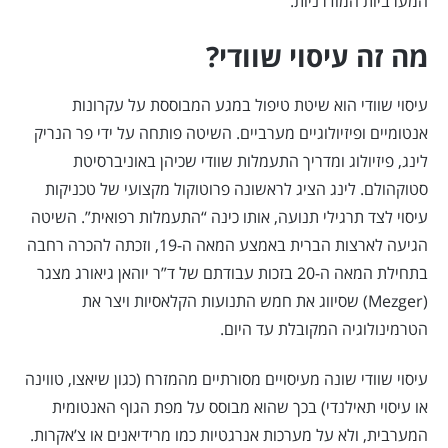
המערביות המודרניות.
מה זה עיסוי שוודי?
עיסוי שוודי הוא שיטת טיפול במגע המבוססת על עקרונות
אנטומיים ופיזיולוגיים מערביים. השיטה פותחה על ידי פר הנריק
לינג, פיזיולוג ומדריך התעמלות שוודי שכיהן באוניברסיטת
סטוקהולם. לינג הציג לראשונה פרוטוקול מקצועי של טכניקות
עיסוי לצד תרגילי תנועה, אותו כינה “התעמלות רפואית”. השיטה
הגיעה לארצות הברית באמצע המאה ה-19, וזכתה להכרה רחבה
בתחילת המאה ה-20 בזכות עבודתם של ד”ר יוהאן גיאורג מצגר
(Mezger) שסיווג את חמש התנועות הקלאסיות ויצר את
הטרמינולוגיה המקובלת עד היום.
עיסוי שוודי שונה מעיסויים מסורתיים מהמזרח (כגון שיאצו, טווינה
או עיסוי תאילנדי) בכך שהוא מבוסס על מפת הגוף האנטומית
המערבית, ולא על מערכות אנרגטיות כמו מרידיאנים או צ’אקרות.