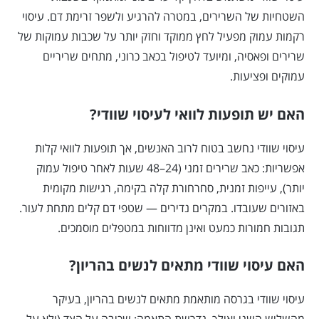
השטחיות של השרירים, במטרה להרגיע ולשפר זרימת דם. עיסוי
רקמות עמוק מפעיל לחץ ממוקד וחזק יותר על שכבות עמוקות של
שרירים ופאסיה, ומיועד לטיפול בכאב כרוני, מתחים שריריים
עמוקים ופציעות.
האם יש תופעות לוואי לעיסוי שוודי?
עיסוי שוודי נחשב בטוח לרוב האנשים, אך תופעות לוואי קלות
אפשריות: כאב שרירים זמני (24–48 שעות לאחר טיפול עמוק
יותר), עייפות זמנית, סחרחורת קלה בקימה, רגישות מקומית
באזורים שעובדו. במקרים נדירים — שטפי דם קלים מתחת לעור.
תגובות חמורות כמעט ואינן מדווחות במטפלים מוסמכים.
האם עיסוי שוודי מתאים לנשים בהריון?
עיסוי שוודי בגרסה מותאמת מתאים לנשים בהריון, בעיקר
מהשליש השני ואילך. נדרשת התאמה: שכיבה על הצד (ולא על