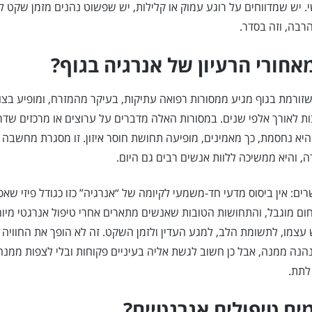
י. יש שמדווחים על רוגע עמוק או קלילות, יש שפשוט נהנים מזמן שקט 
רבה, וזה בסדר.
אחורי הרעיון של אנרגיה בגוף?
שזורמת בגוף מגיע ממסורות רפואה עתיקות, בעיקר מהמזרח, ומופיע בצו
ות לאורך אלפי שנים. במסורות האלה מדברים על ערוצים או מרכזים שדר
שהיא נחסמת, כך מאמינים, מופיעה תחושת חוסר איזון. זו מסגרת מחשבה
, והיא ממשיכה ללוות אנשים רבים גם היום.
רים: אין ביסוס מדעי חד-משמעי לקיומה של “אנרגיה” כזו כגודל פיזי שא
ם מוגבל, והתחושות הטובות שאנשים מתארים אחרי טיפול אנרגטי מיו
צמו, לתשומת הלב, למגע העדין ולזמן השקט. זה לא הופך את החוויה 
הנה ממנה, אבל כן חשוב לגשת אליה בעיניים פקוחות ובלי לצפות ממנ
לתת.
ים טיפולים אנרגטיים?