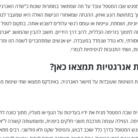
 מפגש שבו המטפל עובד על מה שמתואר במסורות שונות כ”שדה האנרגי
 בתחושת רוגע ואיזון. ההנחה שמאחורי הגישות האלה היא שמעבר לגוף
יוניות, ושמתח, עייפות או עומס רגשי עלולים לשבש אותה. במקום לטפל 
 לתמוך בזרימה הכללית, לרוב דרך הידיים. חשוב להבין שהמושג “אנרגי
ומסורתי, ולא גודל שנמדד במעבדה. יש אנשים שמתחברים לשפה הזו ומר
, ושתי התגובות לגיטימיות לגמרי.
ת אנרגטיות תמצאו כאן?
 השיטות שעובדות על מישור האנרגיה. באינדקס תמצאו שתי שיטות מרכ
ית שבה המטפל מניח את ידיו בעדינות על הגוף או מעליו, מתוך כוונה לת
ימה. המילה עצמה מורכבת משני חלקים ביפנית, ומשמעותה קשורה ל”אנ
ש המטופל בדרך כלל שוכב לבוש, והטיפול שקט ולא פולשני. רבים מתא