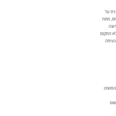
רת על
מס, מתח
רוצה
לא המקום
 נעימה
המשיכו
שוט