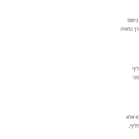
ביסוס
ך כחוויה
ליף
פני
מו אלא
ליף,