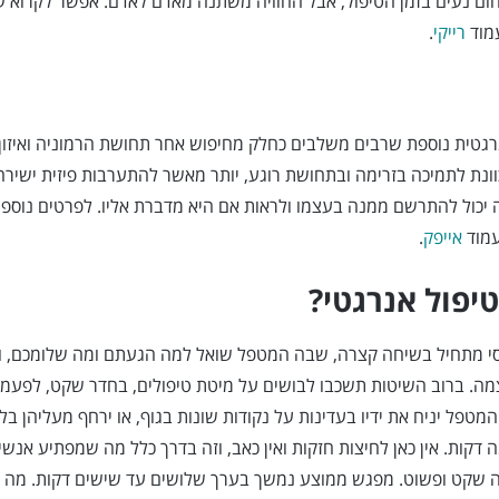
ום נעים בזמן הטיפול, אבל החוויה משתנה מאדם לאדם. אפשר לקרוא ע
מוד
רייקי
.
רגטית נוספת שרבים משלבים כחלק מחיפוש אחר תחושת הרמוניה ואיזון.
ונת לתמיכה בזרימה ובתחושת רוגע, יותר מאשר להתערבות פיזית ישירה.
יכול להתרשם ממנה בעצמו ולראות אם היא מדברת אליו. לפרטים נוספי
עמוד
אייפק
.
טיפול אנרגטי?
וסי מתחיל בשיחה קצרה, שבה המטפל שואל למה הגעתם ומה שלומכם, ו
מה. ברוב השיטות תשכבו לבושים על מיטת טיפולים, בחדר שקט, לפעמ
מטפל יניח את ידיו בעדינות על נקודות שונות בגוף, או ירחף מעליהן בלי
ה דקות. אין כאן לחיצות חזקות ואין כאב, וזה בדרך כלל מה שמפתיע אנש
 שקט ופשוט. מפגש ממוצע נמשך בערך שלושים עד שישים דקות. מה 