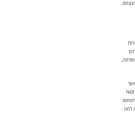
לעצמם,
רות
כם
 שלמה,
פשר
חסות
לפחות
ה למה