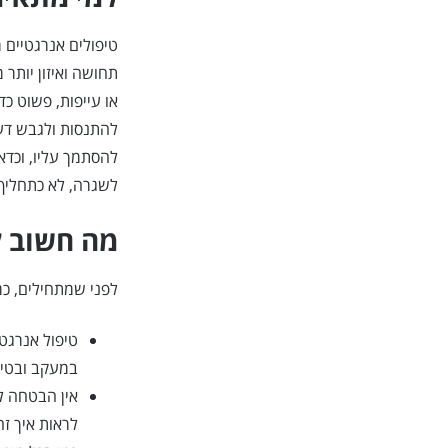
טיפולים אנרגטיים 
תחושה ואיזון יותר
או עייפות, פשוט כ
להתנסות ולגבש דע
להסתמך עליו, וכדאי
לשגרה, לא כתחליף
מה חשוב ל
לפני שמתחילים, כמ
טיפול אנרגטי
במעקב ובטיפ
אין הבטחה לת
לראות איך זה