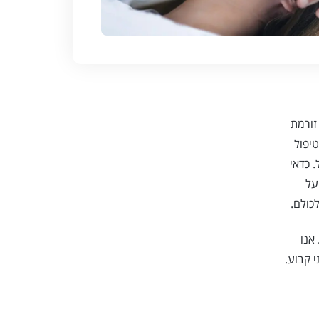
זורמת
יפול
 כדאי
על
כולם.
אנו
 קבוע.