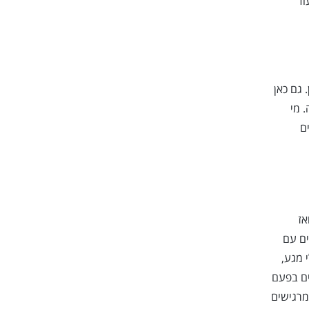
וד
 גם כאן
 מי
ם
אז
ים עם
 מגע,
ים בפעם
מרגישים