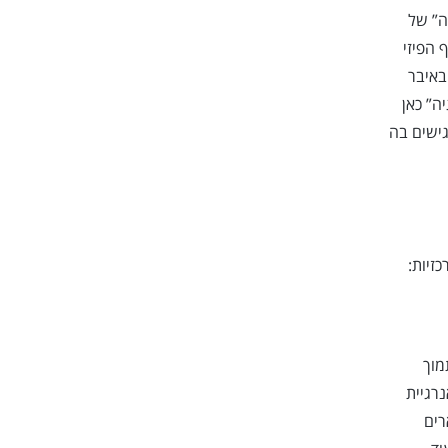
ה” של
 הפיזי
באיבר
ה” כאן
גישים בה
זיות:
מוך
רגיית
רים