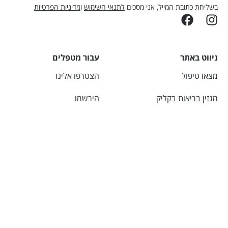
בשליחת כתובת המייל, אני מסכים
לתנאי השימוש
ו
מדיניות הפרטיות
ניווט באתר
עבור מטפלים
מצאו טיפול
הצטרפו אלינו
מגזין בריאות בקליק
הירשמו
יצירת קשר
התחברו
אודות
מחשבונים
מידע שימושי
מחשבון מים
מכללות מוכרות
BMI – מחשבון מדד מסת
תנאי שימוש
גוף