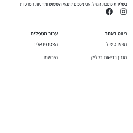
בשליחת כתובת המייל, אני מסכים
לתנאי השימוש
ו
מדיניות הפרטיות
ניווט באתר
עבור מטפלים
מצאו טיפול
הצטרפו אלינו
מגזין בריאות בקליק
הירשמו
יצירת קשר
התחברו
אודות
מחשבונים
מידע שימושי
מחשבון מים
מכללות מוכרות
BMI – מחשבון מדד מסת
תנאי שימוש
גוף