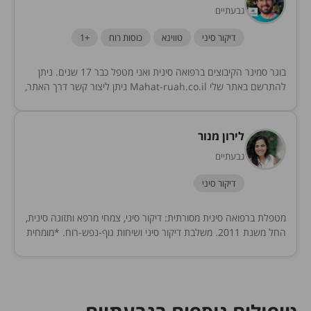
גבעתיים
דיקור סיני
טווינא
כוסות רוח
+1
בוגר סמינר הקיבוצים ברפואה סינית ואני מטפל כבר 17 שנים. ניתן
להתרשם באתר שלי Mahat-ruah.co.il ניתן ליצור קשר דרך האתר,
הפייסבוק והנייד שלי: 0547763772 יום...
לירון מנור
גבעתיים
דיקור סיני
מטפלת ברפואה סינית מסורתית: דיקור סיני, צמחי מרפא ותזונה סינית,
החל משנת 2011. משלבת דיקור סיני ושיחות גוף-נפש-רוח. *מומחית
לבעיות כאב אורטופדי *מומחית לדיכאון וחרדות