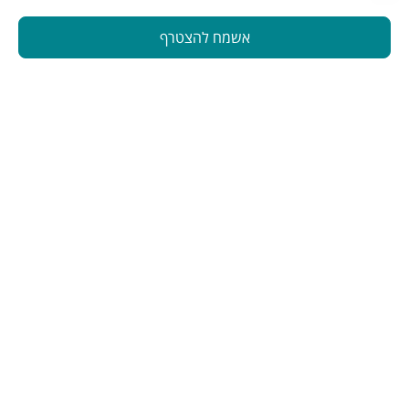
אשמח להצטרף
הינה פלטפורמה המחברת בין מטפלים ברפואה משלימה לאנשים
המתעניינים בבריאות טבעית. פלטפורמה זו תוכננה כדי להפוך את
תהליך מציאת הטיפול לקל ונגיש