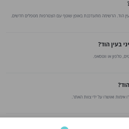
י בעין הוד?
ם, טלפון או ווטסאפ.
הוד?
 אימות ואושרו על ידי צוות האתר.
ין הוד?