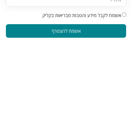
אשמח לקבל מידע והטבות מבריאות בקליק
אשמח להצטרף
הינה פלטפורמה המחברת בין מטפלים ברפואה משלימה לאנשים
המתעניינים בבריאות טבעית. פלטפורמה זו תוכננה כדי להפוך את
תהליך מציאת הטיפול לקל ונגיש
הצטרפו לניוזלטר שלנו
שליחה