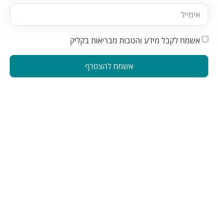
אשמח לקבל מידע והטבות מבריאות בקליק
אשמח להצטרף
הינה פלטפורמה המחברת בין מטפלים ברפואה משלימה לאנשים
המתעניינים בבריאות טבעית. פלטפורמה זו תוכננה כדי להפוך את
תהליך מציאת הטיפול לקל ונגיש
הצטרפו לניוזלטר שלנו