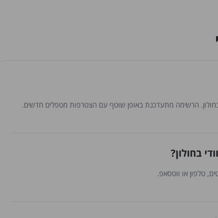
די בחולון?
ם, טלפון או ווטסאפ.