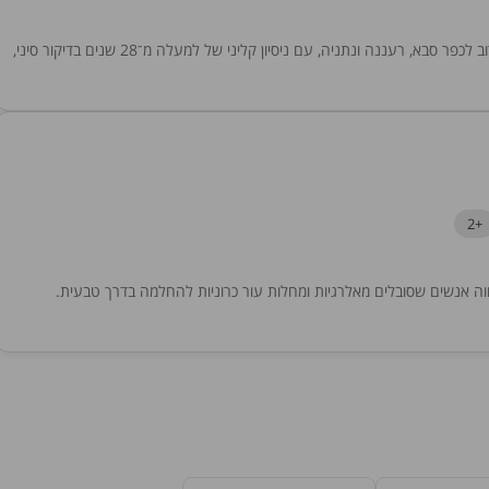
זיו אלקלעי מטפל בכיר ברפואה סינית ומטפל בשרון והמרכז קרוב לכפר סבא, רעננה ונתניה, עם ניסיון קליני של למעלה מ־28 שנים בדיקור סיני,
+2
וה אנשים שסובלים מאלרגיות ומחלות עור כרוניות להחלמה בדרך טבעית.