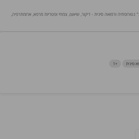
טבע" נטורופתיה ורפואה סינית - דיקור, שיאצו, צמחי ופטריות מרפא, ארומתרפיה,
א סינית
+1