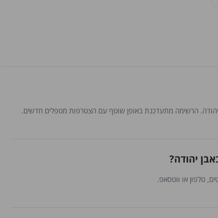
אבן יהודה?
ם, טלפון או ווטסאפ.