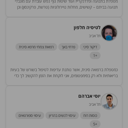
מטפלת בתנועה ופלדנקרייז ועוד שיטות גוף נפש עובדת עם מוגבלי
תנועה בביתם – קשישים, מחלות נויירולוגיות (טרשת, פרקינסון) וכן
צרכים מיוחדים ומתמודדים מפתחת מוצרי הרגעה-...
לטיסיה חלפון
תל אביב
דיקור סיני
פרחי באך
רפואת צמחי מרפא סינית
+1
כמטפלת ברפואה סינית, אשר נותנת עדיפות לטיפול בשורש של בעיות
בריאותיות ולא רק בסימפטומים, אני לוקחת את הזמן להקשיב לך כדי
להבין את הסיבות למחלות...
יוסי אברהם
תל אביב
כוסות רוח
עיסוי לנשים בהריון
עיסוי ספורטאים
+5