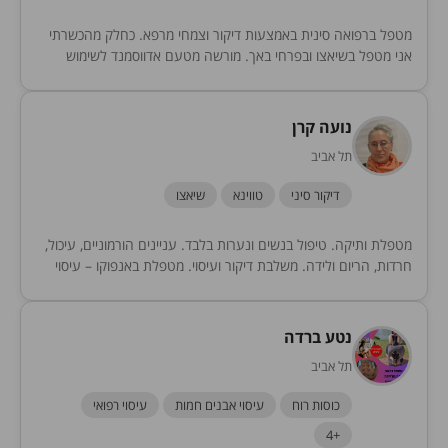
מטפל ברפואה סינית באמצעות דיקור וצמחי מרפא. כחלק מהכשרתי
אני מטפל בשיאצו ובפרחי באך. מורשה מטעם אדווסמנד לשימוש
בטייפים (kinesio). כיום מכהן כיו"ר "האיגוד הישראלי...
נועה קרן
תל אביב
דיקור סיני
טווינא
שיאצו
מטפלת ותיקה. טיפול בנשים ונערות בלבד. עניינים הורמוניים, עיכול,
חרדות, הריום ולידה. משלבת דיקור ועיסוי. מטפלת באנפוקו – עיסוי
בטן יפני. מלמדת עסוי בטן ורחם...
נטע ברדה
תל אביב
כוסות רוח
עיסוי אבנים חמות
עיסוי רפואי
+4