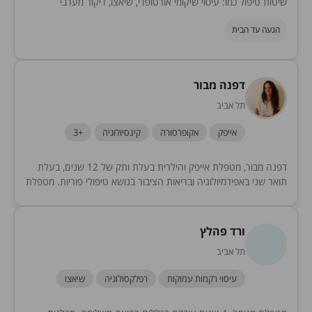
שיטות טיפול כמו: עיסוי שיקומי אורטופדי, שיאצו, דיקור מערבי
וקנזיוטייפ.
הגעה עד הבית
דפנה מבור
תל אביב
אייפק
אקופרסורה
קינסיולוגיה
+3
דפנה מבור, מטפלת אייפק והילרית בעלת ותק של 12 שנים, בעלת
תואר שני באפידמיולוגיה ובריאות הציבור בנושא טיפולי פוריות. מטפלת
בנשים בנושאי גניקולוגיה הוליסטית ותמיכה...
ורד פהלץ
תל אביב
עיסוי רקמות עמוקות
רפלקסולוגיה
שיאצו