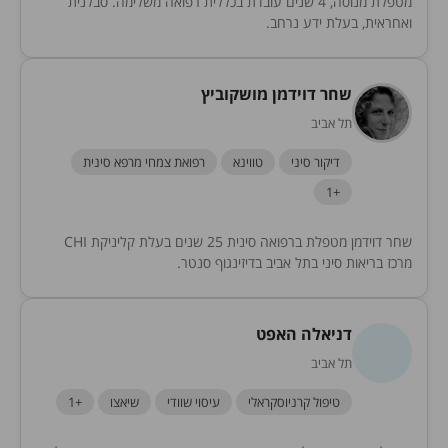
מטפלת מנוסה, 4 שנים עובדת בכללית רפואה משלימה. סבלנית
ואחראית, בעלת ידע נרחב.
שחר דוידמן מושקוביץ
תל אביב
דיקור סיני
טווינא
רפואת צמחי מרפא סינית
+1
שחר דוידמן מטפלת ברפואה סינית 25 שנים בעלת קליניקת CHI
מרכז בריאות סיני בתל אביב בדיזינגוף סנטר.
דניאלה האפט
תל אביב
טיפול קרניוסקראלי
עיסוי שוודי
שיאצו
+1