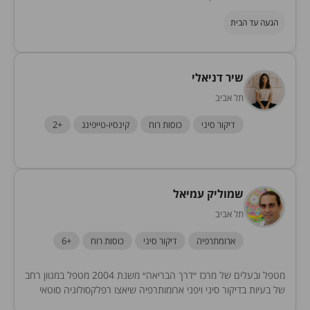
הגעה עד הבית
שיר דניאלי
תל אביב
דיקור סיני
כוסות רוח
קינסיו-טייפינג
+2
שמוליק עמיאל
תל אביב
ארומתרפיה
דיקור סיני
כוסות רוח
+6
מטפל ובעלים של מרכז ״דרך הבריאה״ משנת 2004 מטפל במגוון רחב
של בעיות בדיקור סיני ויפני ארומותרפיה שיאצו רפלקסולוגיה סוטאי
צמחי מרפא סינים ועוד… מטפל...