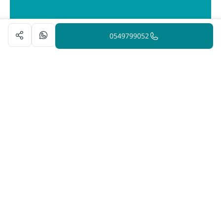
0549799052
הינה פלטפורמה המחברת בין מטפלים ברפואה משלימה לאנשים
המתעניינים בבריאות טבעית. פלטפורמה זו תוכננה כדי להפוך את
תהליך מציאת הטיפול לקל ונגיש