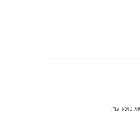
י, טוינא ועוד.