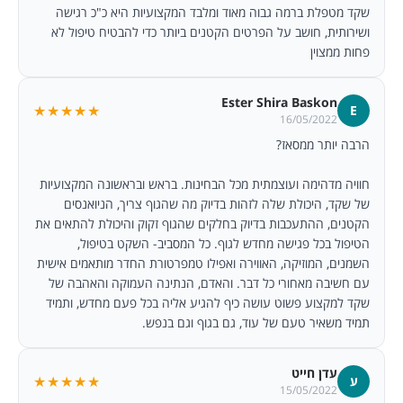
שקד מטפלת ברמה גבוה מאוד ומלבד המקצועיות היא כ"כ רגישה
ושירותית, חושב על הפרטים הקטנים ביותר כדי להבטיח טיפול לא
פחות ממצוין
Ester Shira Baskon
★★★★★
E
16/05/2022
הרבה יותר ממסאז?
חוויה מדהימה ועוצמתית מכל הבחינות. בראש ובראשונה המקצועיות
של שקד, היכולת שלה לזהות בדיוק מה שהגוף צריך, הניואנסים
הקטנים, ההתעכבות בדיוק בחלקים שהגוף זקוק והיכולת להתאים את
הטיפול בכל פגישה מחדש לגוף. כל המסביב- השקט בטיפול,
השמנים, המוזיקה, האווירה ואפילו טמפרטורת החדר מותאמים אישית
עם חשיבה מאחורי כל דבר. והאדם, הנתינה העמוקה והאהבה של
שקד למקצוע פשוט עושה כיף להגיע אליה בכל פעם מחדש, ותמיד
תמיד משאיר טעם של עוד, גם בגוף וגם בנפש.
עדן חייט
★★★★★
ע
15/05/2022