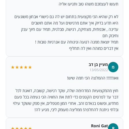
תעשו לעצמכם משהו טוב ותגיעו אליה
לא רק שהיא הכי מקצועית בתחום יש לה גם כישורי אבחון משוגעים
היא תדע בדיוק איך אתם מרגישים ועל מה אתם חושבים
עדינה , אכפתית, מצחיקה, רגישה, סבלנית, תמיד עם חיוך ענק
וחיבוק חם
תמיד יוצאת ממנה רגועה ונינוחה עם אנרגיות טובות !
אין דברים כמוהה ואין לה תחליף
מעיין בן דב
★★★★★
מ
13/05/2022
וואו!!!!!! ההמלצה הכי חמה שיש!
חוץ מהמקצועיות המדהימה שלה, שקד רגישה, קשובה, דואגת לכל
דבר עד לפרטים הקטנים כדי לתת את החוויה הכי נעימה בכל פעם
מחדש, ופשוט בנאדם זהב. אחרי המון מטפלים, אין ספק ששקד עילוי
ובלתי ניתנת להחלפה! ממליצה מעומק ליבי, מגיע לה!
Roni Gat
★★★★★
R