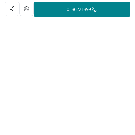
0536221399
הינה פלטפורמה המחברת בין מטפלים ברפואה משלימה לאנשים
המתעניינים בבריאות טבעית. פלטפורמה זו תוכננה כדי להפוך את
תהליך מציאת הטיפול לקל ונגיש
הצטרפו לניוזלטר שלנו
שליחה