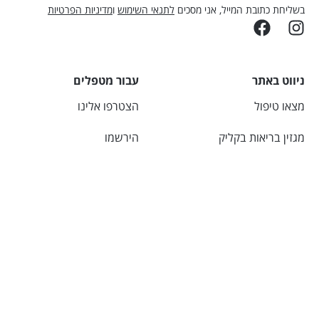
בשליחת כתובת המייל, אני מסכים
לתנאי השימוש
ו
מדיניות הפרטיות
ניווט באתר
עבור מטפלים
מצאו טיפול
הצטרפו אלינו
מגזין בריאות בקליק
הירשמו
יצירת קשר
התחברו
אודות
מחשבונים
מידע שימושי
מחשבון מים
מכללות מוכרות
BMI – מחשבון מדד מסת
תנאי שימוש
גוף