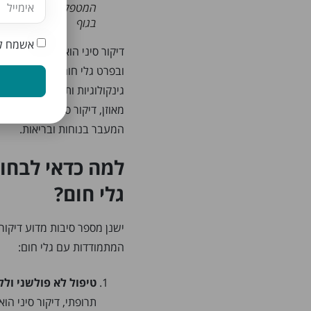
המטפל יבצע אבחון מקי
בגוף
אשמח לק
דיקור סיני הוא שיטת טיפול 
ובפרט גלי חום. חשוב למצוא 
גינקולוגיות ותסמיני מנופאוזה
מאוזן, דיקור סיני יכול להענ
המעבר בנוחות ובריאות.
למה כדאי לבחור
גלי חום?
ישנן מספר סיבות מדוע דיקור 
המתמודדות עם גלי חום:
טיפול לא פולשני ולל
תרופתי, דיקור סיני הו