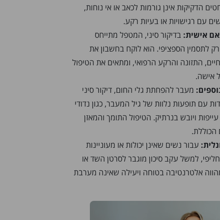
ים הדקיקות אינן גורמות לכאב או אי נוחות,
ים עם רגישויות או בעיות רקע.
אם אישית:
בדיקור סיני, המטפל מתייחס
רק לתסמין הספציפי. הוא לוקח בחשבון את
יים, התזונה והרקע הרפואי, ומתאים את הטיפול
 אישה.
וספים:
מעבר להפחתת גלי החום, דיקור סיני
ות עם תופעות נלוות של גיל המעבר, כגון נדודי
 עייפות ויובש בנרתיק. הטיפול התומך והמאזן
הכוללת.
לית:
עבור נשים שאינן יכולות או מעוניינות
חליפי, למשל עקב סיכון מוגבר לסרטן השד או
 מהווה אלטרנטיבה בטוחה ויעילה שאינה מערבת