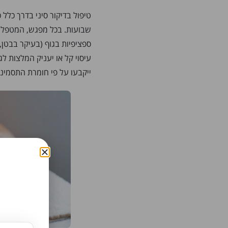
טיפול בדיקור סיני בדרך כלל
שבועות. בכל מפגש, המטפל י
ספציפיות בגוף (בעיקר בבטן, ג
עיסוי קל או יעניק המלצות לג
ייקבעו על פי חומרת התסמיני