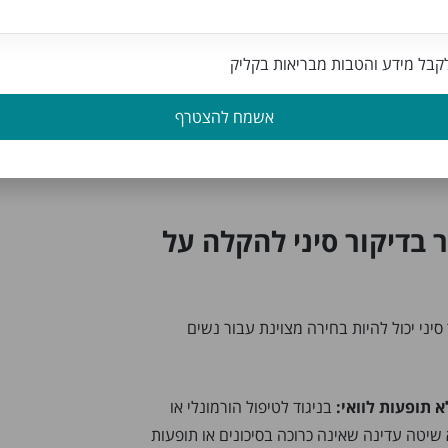
ף, יציב מחטים דקות בנקודות ספציפיות
בל מידע והטבות מבריאות בקליק
בטוחה ויעילה להפחתת תסמינים של גיל המעבר,
מטפל מוסמך עם ניסיון בטיפול בבעיות
אשמח להצטרף
. בשילוב עם שינויים תזונתיים ואימוץ אורח חיים
יק הקלה משמעותית ולסייע לנשים לצלוח את גיל
 בדיקור סיני להקלה על
סיני יכול להיות בחירה מצוינת עבור נשים
א תופעות לוואי:
בניגוד לטיפול הורמונלי או
א שיטה עדינה שאינה כרוכה בסיכונים או תופעות