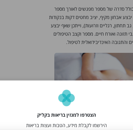
 כולל סדרה של מספר מפגשים לאורך מספר
בצע אבחון מקיף, יציב מחטים דקות בנקודות
ב תחתון, רגליים וזרועות), וייתכן שאף יבצע
בי תזונה ואורח חיים. מספר וקצב הטיפולים
ם והתגובה האינדיבידואלית לטיפול.
הצטרפו למגזין בריאות בקליק
הירשמו לקבלת מידע, הטבות ועצות בריאות