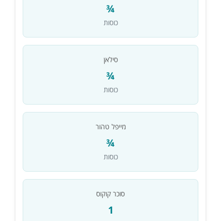
¾
כוסות
סילאן
¾
כוסות
מייפל טהור
¾
כוסות
סוכר קוקוס
1