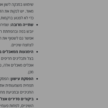
שימוש במנקה לשון או ב
מאוד. יש לנקות את הל
כדי לא לפגוע ברקמות.
שתייה מרובה:
שמירה 
יובש בפה ובהפחתת רי
אפשר גם לשטוף את הפ
לצחצח שיניים.
הימנעות ממאכלים בע
בצל ותבלינים חריפים 
אוכלים מאכלים אלה, נ
מכן.
הפסקת עישון:
הפסקת 
תפחית משמעותית את הר
החניכיים ובמניעת מחל
ביקורים סדירים אצל 
השיניים, לפחות פעמיים