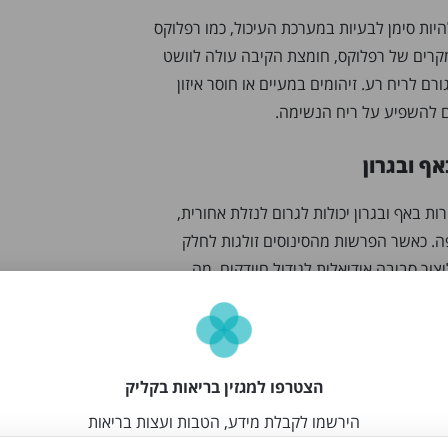
היות סימן לבעיות במערכת העיכול, כמו רפלוקס
מקרים של רפלוקס, חומצת הקיבה עולה לוושט
רם לריח רע. זיהומים במעיים או חוסר איזון
הם להשפיע על ריח הנשימה.
אף ובגרון
ות באף ובגרון יכולות לגרום לנזלת אחורית,
. כאשר הפרשות מהסינוסים זולגות לחלק
יצור סביבה אידיאלית לגידול חיידקים, מה
הצטרפו למגזין בריאות בקליק
הירשמו לקבלת מידע, הטבות ועצות בריאות