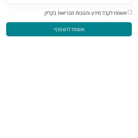
אשמח לקבל מידע והטבות מבריאות בקליק
אשמח להצטרף
הינה פלטפורמה המחברת בין מטפלים ברפואה משלימה לאנשים
המתעניינים בבריאות טבעית. פלטפורמה זו תוכננה כדי להפוך את