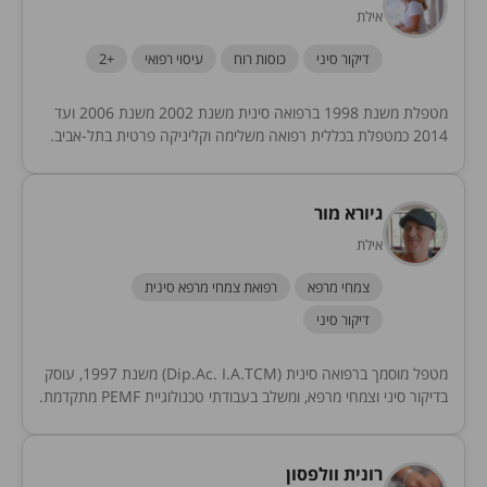
אילת
דיקור סיני
כוסות רוח
עיסוי רפואי
+2
מטפלת משנת 1998 ברפואה סינית משנת 2002 משנת 2006 ועד
2014 כמטפלת בכללית רפואה משלימה וקליניקה פרטית בתל-אביב.
בשנת 2014 בעיר הדרומית אילת כמטפלת בקליניקה...
גיורא מור
אילת
צמחי מרפא
רפואת צמחי מרפא סינית
דיקור סיני
מטפל מוסמך ברפואה סינית (Dip.Ac. I.A.TCM) משנת 1997, עוסק
בדיקור סיני וצמחי מרפא, ומשלב בעבודתי טכנולוגיית PEMF מתקדמת.
בקליניקה באילת ("מור - קליניקה משולבת") אני...
רונית וולפסון