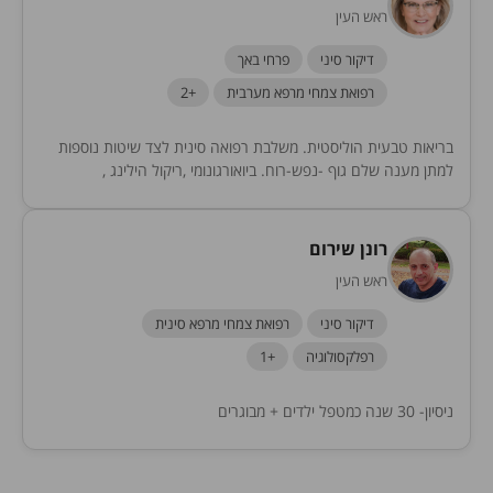
ראש העין
דיקור סיני
פרחי באך
רפואת צמחי מרפא מערבית
+2
בריאות טבעית הוליסטית. משלבת רפואה סינית לצד שיטות נוספות
למתן מענה שלם גוף -נפש-רוח. ביואורגונומי ,ריקול הילינג ,
פסיכותרפיה רוחנית, קונסטלציה , אייפק , שחזור...
רונן שירום
ראש העין
דיקור סיני
רפואת צמחי מרפא סינית
רפלקסולוגיה
+1
ניסיון- 30 שנה כמטפל ילדים + מבוגרים