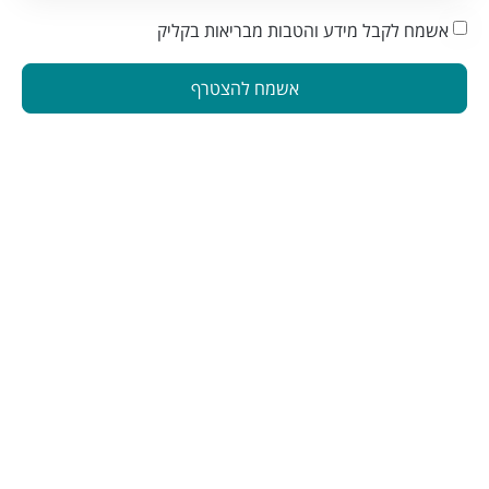
אשמח לקבל מידע והטבות מבריאות בקליק
אשמח להצטרף
הינה פלטפורמה המחברת בין מטפלים ברפואה משלימה לאנשים
המתעניינים בבריאות טבעית. פלטפורמה זו תוכננה כדי להפוך את
תהליך מציאת הטיפול לקל ונגיש
הצטרפו לניוזלטר שלנו
שליחה
בשליחת כתובת המייל, אני מסכים
לתנאי השימוש
ו
מדיניות הפרטיות