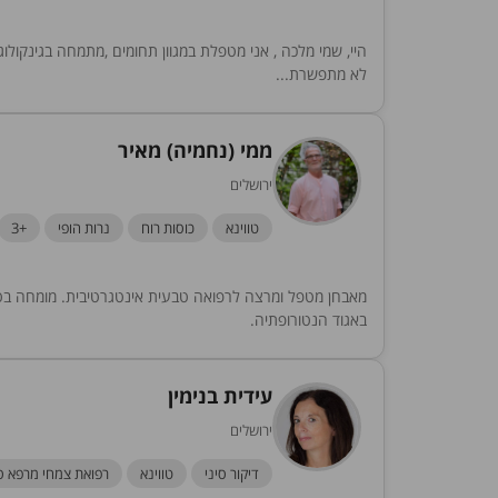
היי, שמי מלכה , אני מטפלת במגוון תחומים ,מתמחה בגינקולוג
לא מתפשרת...
ממי (נחמיה) מאיר
ירושלים
טווינא
כוסות רוח
נרות הופי
+3
מאבחן מטפל ומרצה לרפואה טבעית אינטגרטיבית. מומחה בטווינא
באגוד הנטורופתיה.
עידית בנימין
ירושלים
דיקור סיני
טווינא
רפואת צמחי מרפא ס