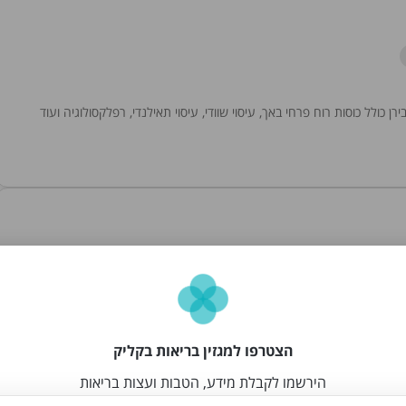
כולל כוסות רוח פרחי באך, עיסוי שוודי, עיסוי תאילנדי, רפלקסולוגיה ועוד
שאול זוארץ, מטפל מוסמך ובעל קליניקה לרפואה משלימה בירושלים מעל ל-20 שנים. מתמחה בדיקור סיני, אבחון המצב הרפואי לפי הרפואה
הצטרפו למגזין בריאות בקליק
הירשמו לקבלת מידע, הטבות ועצות בריאות