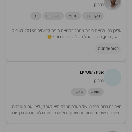
רמת גן
דיקור סיני
טווינא
כוסות רוח
+3
אלירן כהן-רפואה סינית מטפל ברפואה סינית קלאסית מ2013 לטיפול
בכאב, פריון, היריון, הגיל השלישי, ילדים וטף
הגעה עד הבית
אניה שטייגר
רמת גן
טווינא
שיאצו
מאמינה בכוח הפנימי של האדם,מטרה היא לאחד , לאזן את האנרגיה
. משלבת שיטות שונות מה שנכון לכול אדם . מתרגלת ומרפא דרך יוגה
....