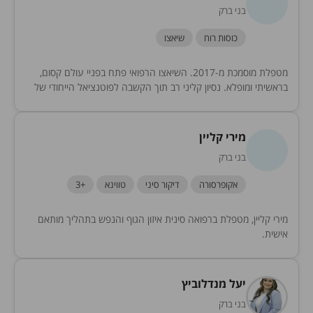
בני ברק
כוסות רוח
שיאצו
מטפלת מוסמכת מ-2017. השיאצו הרפואי פתח בפניי עולם קסום,
בראשיתי ומופלא. נסיון קליני רב תוך הקשבה לפוטנציאל הייחודי של
כל אדם. מלמדת בביה"ס של ליאורה...
מירי קליין
בני ברק
אקופרסורה
דיקור סיני
טווינא
+3
מירי קליין, מטפלת ברפואה סינית איזון הגוף והנפש בתהליך מותאם
אישית.
יעל מנדלוביץ
בני ברק