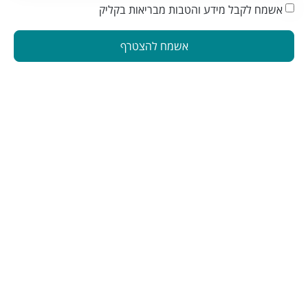
אשמח לקבל מידע והטבות מבריאות בקליק
אשמח להצטרף
הינה פלטפורמה המחברת בין מטפלים ברפואה משלימה לאנשים
המתעניינים בבריאות טבעית. פלטפורמה זו תוכננה כדי להפוך את
תהליך מציאת הטיפול לקל ונגיש