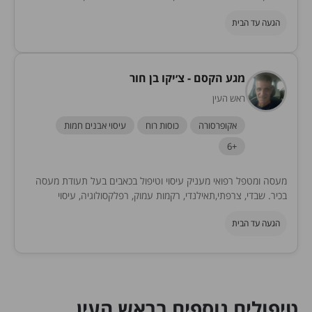
הגעה עד הבית
מגע הקסם - צ׳יקו בן חור
ראש העין
אקופרסורה
כוסות רוח
עיסוי אבנים חמות
+6
מעסה ומטפל רפואי מעניק עיסוי וטיפול בכאבים בעל תעודת מעסה
בכיר. שבדי, צרפתי,תאילנדי, רקמות עמוק, רפלקסולוגיה, עיסוי
ספורטאים, טריגר פוינט ושילוב באבנים חמות או כטיפול.
הגעה עד הבית
טיפולים נוספים בראש העין