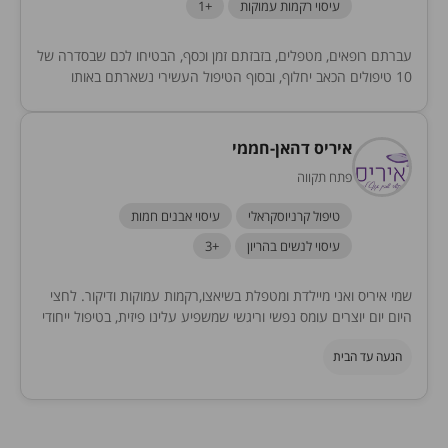
עיסוי רקמות עמוקות
+1
עברתם רופאים, מטפלים, בזבזתם זמן וכסף, הבטיחו לכם שבסדרה של
10 טיפולים הכאב יחלוף, ובסוף הטיפול העשירי נשארתם באותו
מקום. אצלנו בקליניקה תפגשו גישה אחרת,...
איריס דהאן-חממי
פתח תקווה
טיפול קרניוסקראלי
עיסוי אבנים חמות
עיסוי לנשים בהריון
+3
שמי איריס ואני מיילדת ומטפלת בשיאצו,רקמות עמוקות ודיקור. לחצי
היום יום יוצרים עומס נפשי וריגשי שמשפיע עלינו פיזית, בטיפול ייחודי
אשפיע על האנרגיות ואטפל בגוף-נפש.
הגעה עד הבית