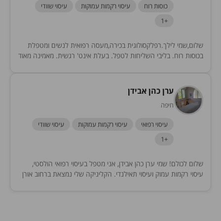
כוסות רוח
עיסוי רקמות עמוקות
עיסוי שוודי
+1
שלום,שמי לילך.רפלקסולוגית בכירה,מעסה רפואית לנשים ומטפלת
בכוסות רוח. בליבי השליחות לטפל. בעלת אינט' רגשית. מאמינה מאוד
בקשר גוף נפש..בואו לדף העסקי בפייס luba liliach logvinov
ערן כהן אבידן
חיפה
עיסוי רפואי
עיסוי רקמות עמוקות
עיסוי שוודי
+1
שלום לכולם! שמי ערן כהן אבידן, אני מטפל בעיסוי רפואי הולסטי,
עיסוי רקמות עמוק ועיסוי תאילנדי. הקליניקה שלי נמצאת ברחוב אורן
ברוממה, חיפה. מוזמנים מאוד...