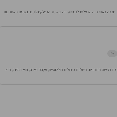
צה ברפואה טבעית אינטגרטיבית מזה כ 30 שנים. חברה באגודה הישראלית לנטורופתיה ובאיגוד הרפלקסולוגים. בשנים האחרונות
+4
תרפיסטית בגישה הרוחנית. משלבת טיפולים הוליסטיים, אקסס בארס, תוא הילינג, ריפוי