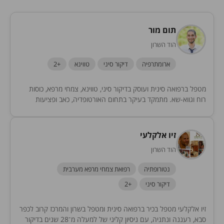
תום מור
הוד השרון
ארומתרפיה
דיקור סיני
טווינא
+2
מטפל ברפואה סינית ועוסק בדיקור סיני, טווינא, צמחי מרפא, כוסות
רוח וגווא-שא. מתמקד בעיקר בתחום האורטופדיה, כאב ופציעות
ספורט. משלב בטיפולים עבודה ייחודית עם צמחי...
זיו אלקלעי
הוד השרון
נטורופתיה
רפואת צמחי מרפא מערבית
דיקור סיני
+2
זיו אלקלעי מטפל בכיר ברפואה סינית ומטפל בשרון והמרכז קרוב לכפר
סבא, רעננה ונתניה, עם ניסיון קליני של למעלה מ־28 שנים בדיקור