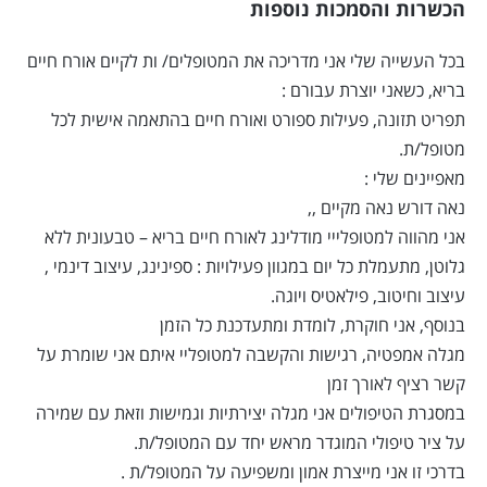
הכשרות והסמכות נוספות
בכל העשייה שלי אני מדריכה את המטופלים/ ות לקיים אורח חיים
בריא, כשאני יוצרת עבורם :
תפריט תזונה, פעילות ספורט ואורח חיים בהתאמה אישית לכל
מטופל/ת.
מאפיינים שלי :
נאה דורש נאה מקיים ,,
אני מהווה למטופלייי מודלינג לאורח חיים בריא – טבעונית ללא
גלוטן, מתעמלת כל יום במגוון פעילויות : ספינינג, עיצוב דינמי ,
עיצוב וחיטוב, פילאטיס ויוגה.
בנוסף, אני חוקרת, לומדת ומתעדכנת כל הזמן
מגלה אמפטיה, רגישות והקשבה למטופליי איתם אני שומרת על
קשר רציף לאורך זמן
במסגרת הטיפולים אני מגלה יצירתיות וגמישות וזאת עם שמירה
על ציר טיפולי המוגדר מראש יחד עם המטופל/ת.
בדרכי זו אני מייצרת אמון ומשפיעה על המטופל/ת .