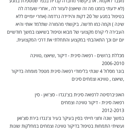
מעבר לאקמול. אז ביקשתי מחברה קנדית בכפר שמטפלת במגע
(לא ידעתי בזמנו מה זה שיאצו) לעזור לה , אחרי שעזרה לה
בטיפול במגע של 20 דקות והידידה נרדמה (אחרי יומיים ללא
שינה ) וקמה כמו חדשה. ביקשתי מהמורה שתלמד אותי והיא
העבירה לי קורס מקצועי של מבוא וטיפול בשיאצו במשך חודשיים
יום יום וכך התאהבתי במקצוע והתחלתי את דרכי המקצועית.
מכללת ברושים - רפואה סינית - דיקור ,שיאצו ,טווינה
2006-2010
בוגר מסלול 4 שנתי בלימודי רפואה סינית מטפל מומחה בדיקור
,שיאצו , טווינא וצמחים סינים
האוניברסיטה לרפואה סינית בצ'נגדו - סצ'ואן - סין
רפואה סינית - דיקור טווינה וצמחים
2012-2013
במשך שנה וחצי חייתי בסין בעיקר בעיר צ'נגדו בירת סצ'ואן
ועשיתי התמחות בטיפול בדיקור טווינה וצמחים במחלקות שונות