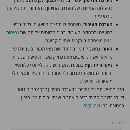
בפעילות התקינה של מערכת החיסון ובהתמודדות הגוף עם
גורמי עקה.
מערכת העיכול:
מיוחסת לו תמיכה במאזן חיידקים בריא
במעיים ובתהליכי העיכול. רבים מדווחים על תחושת
נפיחות
וגזים
מופחתת בעקבות שתייה קבועה.
העור:
נחשב לתומך בהתחדשות תאי העור ובשמירה על
מראהו, ויש המשלבים אותו כחלק משגרת טיפוח פנימית.
ניקוי וריח גוף:
במסורת השימוש נהוג לייחס לכלורופילין
תרומה לתחושת רעננות ולהפחתת ריחות גוף, ומכאן חלק
מהפופולריות שלו.
מי שמחפש תמיכה נוספת במערכת החיסון דרך צמחים נוהג
לשלב כלורופיל לצד רכיבים אחרים שנחשבים תומכי חיסון
במסורת, כמו
שמן קצח
.
פרסומת