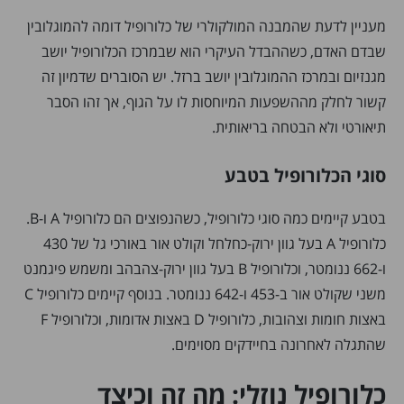
מעניין לדעת שהמבנה המולקולרי של כלורופיל דומה להמוגלובין
שבדם האדם, כשההבדל העיקרי הוא שבמרכז הכלורופיל יושב
מגנזיום ובמרכז ההמוגלובין יושב ברזל. יש הסוברים שדמיון זה
קשור לחלק מההשפעות המיוחסות לו על הגוף, אך זהו הסבר
תיאורטי ולא הבטחה בריאותית.
סוגי הכלורופיל בטבע
בטבע קיימים כמה סוגי כלורופיל, כשהנפוצים הם כלורופיל A ו-B.
כלורופיל A בעל גוון ירוק-כחלחל וקולט אור באורכי גל של 430
ו-662 ננומטר, וכלורופיל B בעל גוון ירוק-צהבהב ומשמש פיגמנט
משני שקולט אור ב-453 ו-642 ננומטר. בנוסף קיימים כלורופיל C
באצות חומות וצהובות, כלורופיל D באצות אדומות, וכלורופיל F
שהתגלה לאחרונה בחיידקים מסוימים.
כלורופיל נוזלי: מה זה וכיצד