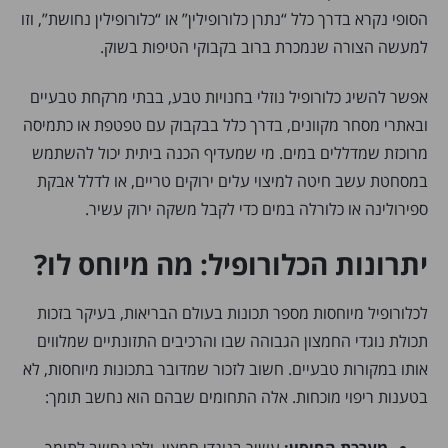
הסופי נקרא בדרך כלל “נתרן כלורופילין” או “כלורופילין נחושת”, וזו
למעשה הצורה שנמכרת ברוב בקבוקי הטיפות בשוק.
אפשר להשיג כלורופיל נוזלי בחנויות טבע, בבתי מרקחת טבעיים
ובאתרי מסחר מקוונים, בדרך כלל בבקבוק עם טפטפת או כתמיסה
מרוכזת שמדללים במים. מי שמעדיף הכנה ביתית יכול להשתמש
במסחטת עשב חיטה למיצוי עלים ירוקים טריים, או לדלל אבקת
ספירולינה או כלורלה במים כדי לקבל משקה ירוק עשיר.
יתרונות הכלורופיל: מה מיוחס לו?
לכלורופיל מיוחסות מספר תכונות בעולם הבריאות, בעיקר בזכות
תכולת נוגדי החמצון הגבוהה שבו והרכיבים התזונתיים שמלווים
אותו במקורות טבעיים. חשוב לזכור שמדובר בתכונות מיוחסות, לא
בטענות ריפוי מוכחות. אלה התחומים שבהם הוא נחשב תומך:
מערכת החיסון:
עשיר בנוגדי חמצון, ולכן נחשב לתומך