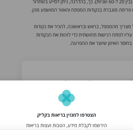
ממוקדות על אותן נקודות (בין 20 ל-60 שניות). כך, בהדרגה, ניתן לסייע בשחרור
ש וזרימה מוגברת בנקודות המפתח והאזור המושפע מהן.
” מצריך מהמטפל, בראש ובראשונה, להכיר את נקודות
עליו לפתח רגישות תחושתית כדי לזהות את הנקודות
 בחוסר האיזון שיוצר את ההפרעה.
התייעצות עם אסף לביא – מטפל בעיסוי רפואי
טלפון
הצטרפו למגזין בריאות בקליק
הירשמו לקבלת מידע, הטבות ועצות בריאות