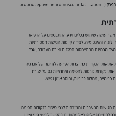
של השריר וזווית המפרק (proprioceptive neuromuscular facilitation –
תית
ה אשר עושה שימוש בכלים וידע המתבססים על הרפואה
ולוגיה והאנטומיה. לצידה קיימות הגישות המסורתיות
מאד מבחינת ההתייחסות הטכנית וצורת העבודה, אבל
ת את אותן הנקודות כמייצרות הפרעה לזרימה של אנרגיה
, אותן נקודות גורמות לחסימה ואחראיות גם על יצירת
נימיים, מחלות כרוניות, וחוסר איזון נפשי.
 הגישות המערבית והמזרחית לגבי טיפול בנקודות חסימה
 להתייחס אליהן כאל מהותיות בהקשר לריפוי פיזי ואיזון