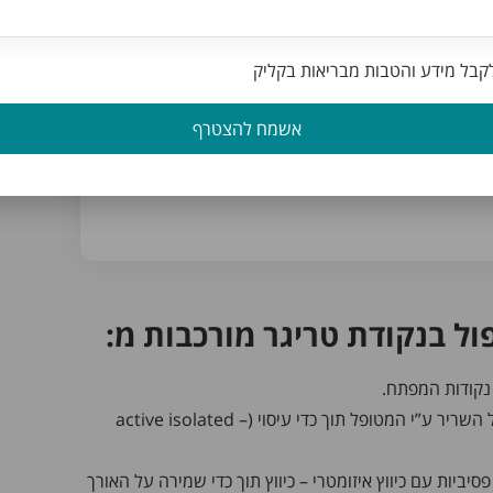
ימת הדיוור של בריאות בקליק לקבלת מידע שימושי
בל מידע והטבות מבריאות בקליק
אשמח להצטרף
שליחה
ול בנקודת טריגר מורכבות מ:
 נקודות המפתח.
הפעלה והרפיה של השריר ע”י המטופל תוך כדי עיסוי (active isolated –
יביות עם כיווץ איזומטרי – כיווץ תוך כדי שמירה על האורך