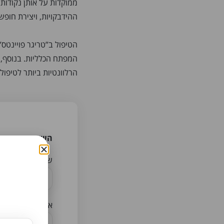
ההידבקויות, ויצירת חופ
הטיפול ב”טריגר פויינטס
המפתח הכלליות. בנוסף, 
הרלוונטיות ביותר לטיפול
השאירו פרטים ל
שם מלא
אימייל