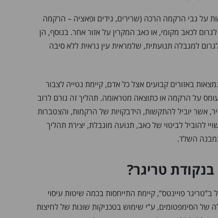
ות על גבי הרקמה הרכה (שרירים, גידים ופאציה – הרקמה
גרום לכאב מקומי, או כאב המקרין על אזור אחר. בנוסף, הן
ולגרום למגבלה תנועתית, שלמראית עין נראית ללא סיבה
מצאות באזורים קבועים אצל כל אדם, קיימת נטייה לצבור
ומס על הרקמה או כתוצאה מטראומה. תהליך זה גורם לרוב
, אשר יוביל להתקשות, הידבקויות של הרקמות, והצטברות
יי להוביל לביטוי של כאב, תנועה מוגבלת, יצירת תהליך
במבנה השלד.
בנקודת טריגר?
ל ב”טריגר פויינטס”, קיימת התייחסות בכמה שיטות עיסוי
לה של הסימפטומים, ע”י שימוש בטכניקות שונות של לחיצות