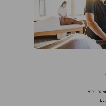
י ההוליסטי
 נגד