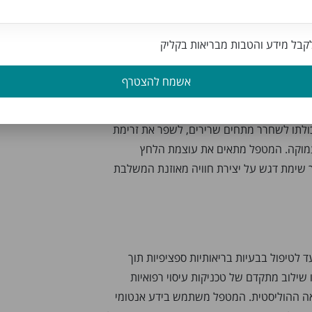
טי
בל מידע והטבות מבריאות בקליק
אחת הגישות הפופולריות ביותר בתחום. הוא
אשמח להצטרף
 של העיסוי השוודי – כמו גלישות ארוכות,
 גישה הוליסטית המתייחסת למצבו הכללי של
כולתו לשחרר מתחים שרירים, לשפר את זרימת
מוקה. המטפל מתאים את עוצמת הלחץ
ך שימת דגש על יצירת חוויה מאוזנת המשלבת
ד לטיפול בבעיות בריאותיות ספציפיות תוך
 שילוב מתקדם של טכניקות עיסוי רפואיות
אה ההוליסטית. המטפל משתמש בידע אנטומי