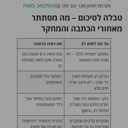
ותורמת לאיזון סוכר טוב יותר ((
PMID: 34579056
טבלה לסיכום – מה מסתתר
מאחורי הכתבה והמחקר
על מה לשים לב
מה ראינו בכתבה
המחקר תצפיתי בלבד – לא
צום פחות מ-8 שעות ביום
מוכיח סיבה ותוצאה
מעלה סיכון למוות ממחלות
לב
נבדקו רק פעמיים לאורך
המחקר כלל 20,000
15 שנה – לא מייצג אורח
משתתפים
חיים מלא
עיקר הממצא היה אצל
הסיכון גבוה במיוחד אצל
חולים בסיכון גבוה (סוכרת,
כלל המשתתפים
מחלות לב, עישון)
מחקרים קליניים מבוקרים
כותרת דרמטית :”הדיאטה
מצביעים גם על יתרונות
הזו מעלה את הסיכון