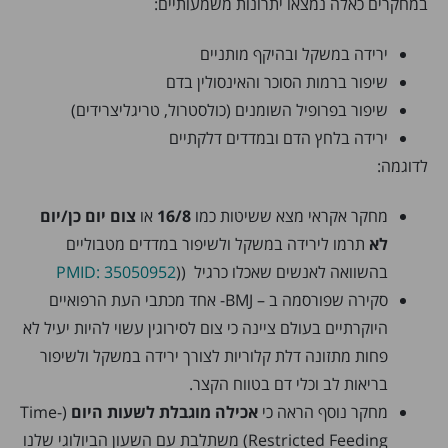
במחקרים כאלה נמצאו יתרונות משמעותיים:
ירידה במשקל ובהיקף מותניים
שיפור ברמות הסוכר והאינסולין בדם
שיפור בפרופיל השומנים (כולסטרול, טריגליצרידים)
ירידה בלחץ הדם ובמדדים דלקתיים
לדוגמה:
מחקר אקראי מצא ששיטות כמו
16/8
או
צום יום כן/יום
לא
תרמו לירידה במשקל ולשיפור במדדים מטבוליים
בהשוואה לאנשים שאכלו כרגיל ((
PMID: 35050952
סקירה שפורסמה ב – BMJ- אחד מכתבי העת הרפואיים
היוקרתיים בעולם ציינה כי צום לסירוגין עשוי להיות יעיל לא
פחות מתזונה דלת קלוריות לצורך ירידה במשקל ולשיפור
בריאות לב וכלי דם בטווח הקצר.
מחקר נוסף הראה כי
אכילה מוגבלת לשעות היום
(Time-
Restricted Feeding) משתלבת עם השעון הביולוגי שלנו