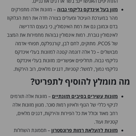
התחליפים האפשריים: בשר או דגים אורגניים.
מזון בעל אינדקס גליקמי גבוה
– מזונות אלה מתפרקים
מהר במערכת העיכול ומעלים בצורה חדה את רמת הגלוקוז
בדם וכמובן גם את רמת האינסולין, כי בעצם הדרישה
לאינסולין גוברת. רמות אינסולין גבוהות מחמירות את המצב
של PCOS. מתוקים, לחם לבן, קורנפלקס, תפוחי אדמה
מבושלים – כל אלה דוגמה קטנה למזונות בעלי אינדקס
גליקמי גבוה. תחליפים אפשריים: מזונות בעלי אינדקס
גליקמי נמוך, למשל: קטניות, דגנים מלאים, רוב הירקות.
מה מומלץ להוסיף לתפריט?
מזונות עשירים בסיבים תזונתיים
– מזונות אלה תורמים
לניקוי כללי של הגוף ולאיזון רמות סוכר. מגוון מזונות אלה
רחב מאוד וכולל את כל הפירות והירקות, דגנים מלאים,
קטניות ועוד.
מזונות להעלאת רמות פרוגסטרון
– תסמונת השחלות