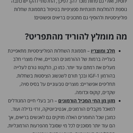
יחסית, ואולי גם פחות מוכר להן. לפיכך, החלטתי להקדיש כתבה
נוספת להמלצות תזונתיות ספציפיות בטיפול בתסמונת שחלות
פוליציסטיות ולהוסיף גם מתכונים בריאים ופשוטים!
מה מומלץ להוריד מהתפריט?
חלב ומוצריו
– תסמונת השחלות הפוליציסטיות מתאפיינת
בעלייה ברמות של ההורמונים הזכריים, ואילו מוצרי חלב
מעלים את רמתם עוד יותר. כמו כן, הלקטוז גורם לעלייה
בהורמון 1-IGF ובכך תורם לשגשוג הציסטות בשחלות.
תחליפים אפשריים: מוצרים טבעוניים על בסיס סויה,
שקדים, קוקוס וכדומה.
מזון מן החי המכיל הורמונים
– רוב בעלי חיים המגודלים
למאכל מקבלים הורמונים, אנטיביוטיקה, זרזי גדילה ועוד.
כמובן שכל החומרים האלה מזיקים גם לאנשים בריאים, אך
הם עוד יותר מסוכנים לכל מי שסובל מהפרעות הורמונליות.