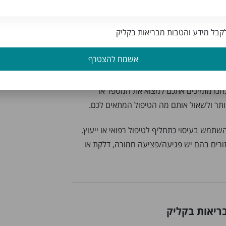
בל מידע והטבות מבריאות בקליק
כאבים – סיכום
אשמח להצטרף
 משימה קשה אשר פוגעת בנו ובסובבים
ימה גדולה ובה ניתן למצוא שלל מטפלים
נחנו מזמינים אתכם למצוא את המטפל או
ר ולשאול אותם מה הטיפול המתאים לכם.
שתמש בעיסוי כתחליף לטיפול רפואי או ייעוץ.
זורים בהם יש פגיעה/פציעה חמורה, דלקת או
ריאות בקליק